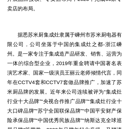
卖店的布局。
据悉苏米厨集成灶隶属于嵊州市苏米厨电器有
限公司
，
公司坐落于
中国
的集成灶之都-浙江嵊
州。是一家专注于集成造产品研发、销售、运营为
一体
的
综合型企业，2019年重金聘请
中国
著名表
演艺术家、
国家
一级演员王丽云老师倾情代言，同
年在CCTV4套和CCTV7套做品牌推广，加速了苏
米厨品牌的发展。
近
年来公司连续被评为“集成灶
行业十大品牌”“
央视
合作推广品牌”“集成灶行业十
大口碑品牌”“苏宁全国联保品牌”“
中国
平
安财产保
险承保品牌”“
中国
优秀民族品牌”“纳斯达克全球巡