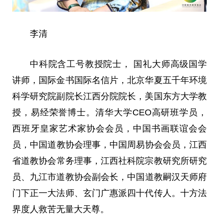
李清
中科院含工号教授院士， 国礼
大师
高级国学
讲师，国际金书国际名信片，北京华夏五千年环境
科学研究院副院长江西分院院长，美国东方大学教
授，
易经
荣誉博士。清华大学CEO高研班学员，
西班牙皇家艺术家
协会
会员，
中国
书画联谊会会
员，
中国
道教
协会
理事，
中国
周易
协会
会员，江西
省道教
协会
常务理事，江西社科院宗教研究所研究
员、九江市道教
协会
副
会长
，
中国
道教嗣汉天师府
门下正一大
法师
、玄门广惠派四十代传人。十方法
界度人救苦无量大天尊。