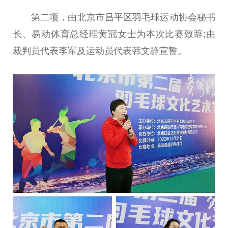
第二项，由北京市昌
平
区羽毛球运动
协会
秘书
长、易动体育
总
经理黄冠女士为本次比赛致辞;由
裁判员代表李军及运动员代表韩文静宣誓。