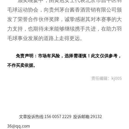
颁奖晚宴中，由黄冠女士代表北京市昌
平
区羽
毛球运动
协会
，向贵州茅
台
酱香酒营销有限公司颁
发了荣誉合作伙伴奖牌，诚挚感谢其对本赛事的大
力支持，也期待未来能够继续携手共进，在助力羽
毛球事业发展的道路上走得更远。
免责声明：市场有风险，选择需谨慎！此文仅供参考，
不作买卖依据。
责任编辑：kj005
文章投诉热线:156 0057 2229 投诉邮箱:29132
36@qq.com