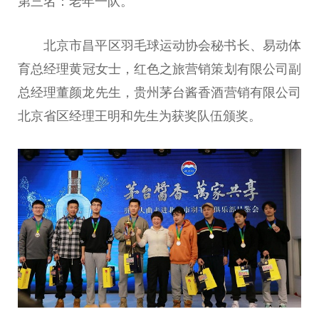
第三名：老年一队。
北京市昌
平
区羽毛球运动
协会
秘书长、易动体
育
总
经理黄冠女士，红色之旅营销策划有限公司副
总
经理董颜龙先生，贵州茅
台
酱香酒营销有限公司
北京省区经理王明和先生为获奖队伍颁奖。