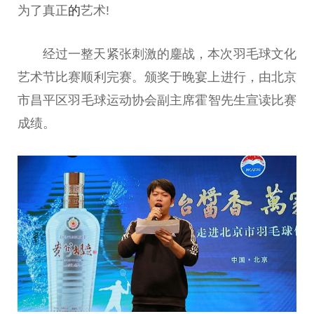
为了真正
的
艺术!
经过一整天紧张刺激的鏖战，本次羽毛球文化
艺术节比赛顺利完赛。颁奖于晚宴上进行，由北京
市昌
平
区羽毛球运动
协会
副
主席
霍智先生宣读比赛
成绩。