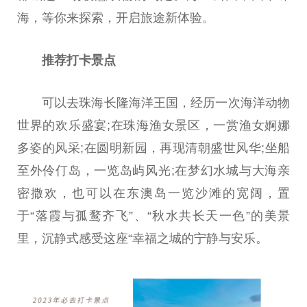
海，等你来探索，开启旅途新体验。
推荐打卡景点
可以去珠海长隆海洋王国，经历一次海洋动物
世界的欢乐盛宴;在珠海渔女景区，一赏渔女婀娜
多姿的风采;在圆明新园，再现清朝盛世风华;坐船
至外伶仃岛，一览岛屿风光;在梦幻水城与大海亲
密撒欢，也可以在东澳岛一览沙滩的宽阔，置
于“落霞与孤鹜齐飞”、“秋水共长天一色”的美景
里，沉静式感受这座“幸福之城的宁静与安乐。