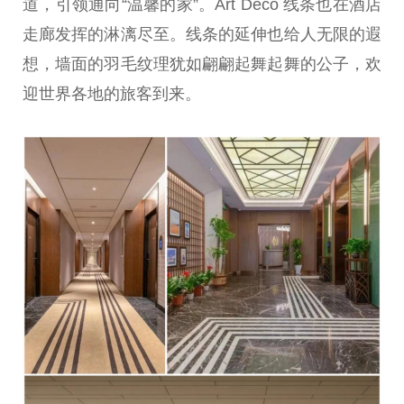
道，引领通向“温馨的家”。Art Deco 线条也在酒店
走廊发挥的淋漓尽至。线条的延伸也给人无限的遐
想，墙面的羽毛纹理犹如翩翩起舞起舞的公子，欢
迎世界各地的旅客到来。