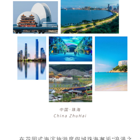
在花园式海滨旅游度假城珠海邂逅“浪漫之