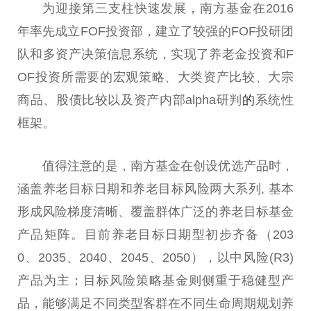
为迎接第三支柱快速发展，南方
基金
在2016
年率先成立FOF
投资
部，建立了较强的FOF投研团
队和多资产决策信息系统，实现了养老金
投资
和F
OF
投资
所需要的宏观策略、大类资产比较、大宗
商品、股债比较以及资产内部alpha研判
的
系统
性
框架。
值得注意的是，南方
基金
在创设优选产品时，
涵盖养老目标日期和养老目标风险两大系列, 基本
形成风险梯度清晰、覆盖群体广泛的养老目标
基金
产品矩阵。目前养老目标日期型初步齐备（203
0、2035、2040、2045、2050），以中风险(R3)
产品为主；目标风险策略
基金
则侧重于稳健型产
品，能够满足不同类型客群在不同生命周期规划养