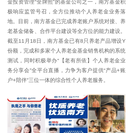
金
投资
管理“全牌照”的
基金
公司之一，南方
基金
积
极响应监管号召，全方位推动个人养老金业务落
地。目前，南方
基金
已完成养老账户系统对接、养
老
基金
储备、合作
平
台
建设等全方位的能力建设。
截至11月18日，南方
基金
已有8只养老产品增设Y
份额，完成和多家个人养老金
基金
销售机构的系统
测试，同时积极举办“【老有所依】个人养老金业
务分享会”全
平
台
直播，力争为客户提供“产品+账
户+陪伴”三位一体的综合
性
个人养老服务。