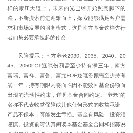
样的康庄大道上，未来的光已经开始照亮脚下的
路，不断摸索前进迎难而上，探索能够满足客户需
求和市场发展的服务模式，这是南方
基金
这样先行
者们势必要承担起的
使命
。
风险提示：南方养老2030、2035、2040、20
45、2050FOF逐笔份额需至少持有满三年，南方
富瑞、富祥、富誉、富元FOF逐笔份额需至少持有
满一年，持有期限内将面临因不能赎回
基金
份额而
出现的流动
性
约束，详见
基金
合同约定。“养老”的
名称不代表
收益
保障或其他任何形式的
收益
承诺，
产品不
保本
，可能发生亏损。
基金
有风险，
投资
须
谨慎。
投资
前请认真阅读本
基金
基金
合同和招募说