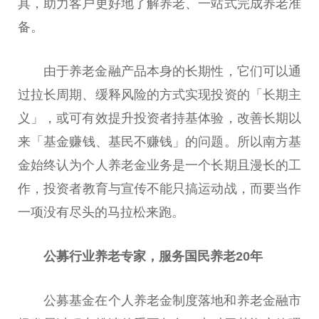
具，助力客户更好地了解养老、一站式完成养老准
备。
由于养老
金融
产品本身的长期
性
，它们可以通
过拉长周期、缓释风险的方式实现
投资
的「长期主
义」，或可有效提升
投资
者持基体验，改善长期以
来「
基金
赚钱
、基民不
赚钱
」的问题。所以南方
基
金
始终认为个人养老金业务是一个长期且漫长的工
作，
投资
者教育与宣传不能只搞运动战，而要当作
一项没有尽头的马拉松来跑。
公募行业养老专家，服务国民养老20年
公募
基金
在个人养老金制度落地和养老
金融
市