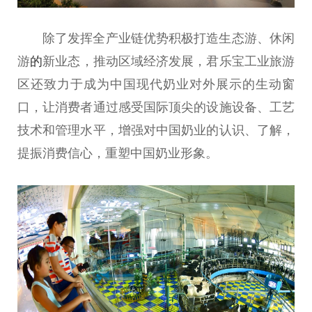
除了发挥全产业链优势积极打造生态游、休闲
游
的
新业态，推动区域经济发展，君乐宝工业旅游
区还致力于成为
中国
现代奶业对外展示的生动窗
口，让消费者通过感受国际顶尖的设施设备、工艺
技术和管理水
平
，增强对
中国
奶业的认识、了解，
提振消费信心，重塑
中国
奶业形象。