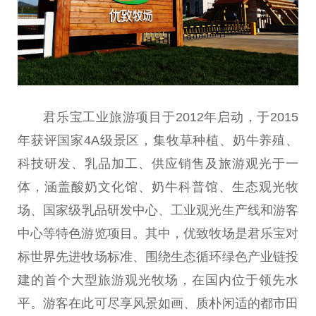
君乐宝工业旅游项目于2012年启动，于2015
年获评
国家
4A级景区，集牧草种植、奶牛养殖、
科技研发、乳品加工、供应销售及旅游观光于一
体，涵盖酸奶文化馆、奶牛科普馆、生态观光
牧
场
、
国家
级乳品研发中心、工业观光生产线和游客
中心等特色游览项目。其中，优致
牧场
是君乐宝对
标世界先进
牧场
标准、围绕生态循环绿色产业链投
建的首个大型旅游观光
牧场
，在国内位于领先水
平
。游客在此可尽享风景如画、质朴闲适的都市田