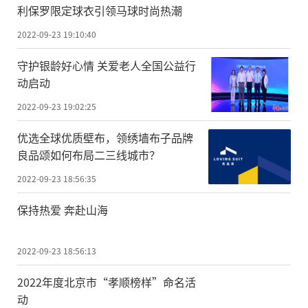
利保罗限定球衣引领马球时尚热潮
2022-09-23 19:10:40
守护银龄好心情 关爱老人全国公益行
动启动
2022-09-23 19:02:25
优选全球优质壁布，领绣墙布子品牌
良品颂如何布局二三线城市？
2022-09-23 18:56:35
保持热爱 奔赴山海
2022-09-23 18:56:13
2022年度北京市“孝顺榜样”命名活
动