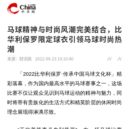
马球精神与时尚风潮完美结合，比
华利保罗限定球衣引领马球时尚热
潮
来源：财讯网
2022-09-23 19:10:40
「2022比华利保罗·传承
中国
马球文化杯」精
彩落幕，作为国内最高水
平
的马球赛事之一，这场
比赛不仅让观众见识到马球运动的
精神
与魅力，同
时将带有贵族化的生活方式和精英阶层的休闲时尚
理念展现得淋漓尽致。