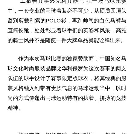
“工欲善其事必先利其器”，在一场马球比赛
中，一套专业的马球着装必不可少，从硬质圆顶头
盔到剪裁利索的POLO衫，再到帅气的白色马裤与
直筒长靴，处处彰显着球手们的英姿和风采，高雅
的骑士风并不是随便一件大牌单品就能诠释出来。
作为本次马球比赛的独家赞助商，
中国
知名马
球文化时尚服装品牌比华利保罗为这次赛事的两支
队伍的球手设计了赛事限定版球衣，将其经典的服
装风格融入到带有贵族气息的马球运动当中，以时
尚的方式传递出马球运动特有的执着、拼搏的竞技
精神
。