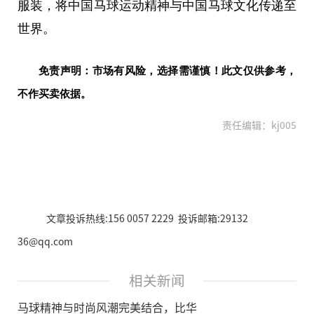
服装，将
中国
马球运动
精神
与
中国
马球文化传递至
世界。
免责声明：市场有风险，选择需谨慎！此文仅供参考，
不作买卖依据。
责任编辑：kj005
文章投诉热线:156 0057 2229 投诉邮箱:29132
36@qq.com
相关新闻
马球精神与时尚风潮完美结合，比华