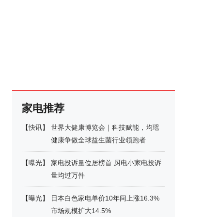
家电推荐
【
快讯
】
世界大健康博览会｜科技赋能，均瑶
健康争做全球益生菌行业领跑者
【
曝光
】
家电投诉量位居榜首 厨电小家电投诉
量均过万件
【
曝光
】
日本白色家电单价10年间上涨16.3%
市场规模扩大14.5%