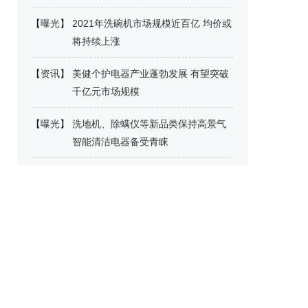
【
曝光
】
2021年洗碗机市场规模近百亿 均价或
将持续上涨
【
资讯
】
美健个护电器产业蓬勃发展 有望突破
千亿元市场规模
【
曝光
】
洗地机、除螨仪等新品类保持高景气
智能清洁电器备受青睐