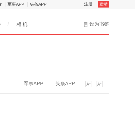
注册
登录
读
军事APP
头条APP
设为书签
本
/
相 机
军事APP
头条APP