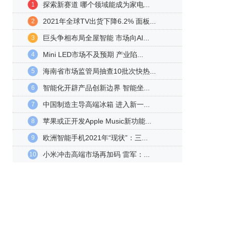
探索新赛道 哪个领域能成为家电...
1
2021年全球TV出货下降6.2% 面板...
2
巨头争相布局全屋智能 市场向AI...
3
Mini LED市场不及预期 产业陷...
4
海南省市场监管局抽查10批次快热...
5
智能化开辟产品创新边界 智能坐...
6
中国制造主导高端冰箱 进入新一...
7
苹果或正开发Apple Music新功能...
8
欧洲智能手机2021年“现状”：三...
9
小米冲击高端市场再加码 雷军：...
10