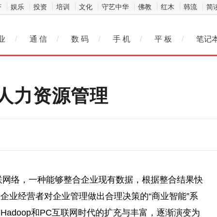
济
娱乐
投资
培训
文化
守艺中华
佛教
红木
韩流
简
业
/
通 信
/
数 码
/
手 机
/
平 板
/
笔记
人力资源管理
互联网络，一种能够整合企业现有数据，根据整合结果快
企业经营者对企业管理做出合理决策的“商业智能”系
adoop和PC互联网时代的扩充与丰富，逐渐演变为