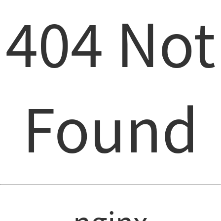
404 Not
Found