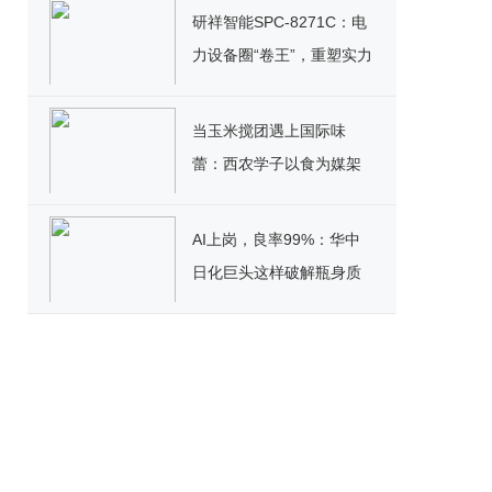
研祥智能SPC-8271C：电
力设备圈“卷王”，重塑实力
标杆！
当玉米搅团遇上国际味
蕾：西农学子以食为媒架
起文化桥
AI上岗，良率99%：华中
日化巨头这样破解瓶身质
检困局