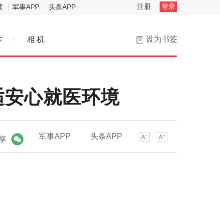
注册
登录
读
军事APP
头条APP
设为书签
本
/
相 机
适安心就医环境
军事APP
头条APP
享