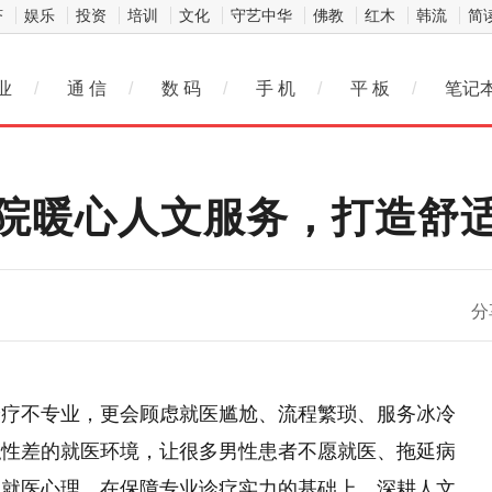
济
娱乐
投资
培训
文化
守艺中华
佛教
红木
韩流
简
业
/
通 信
/
数 码
/
手 机
/
平 板
/
笔记
院暖心人文服务，打造舒
微信
分
诊疗不专业，更会顾虑就医尴尬、流程繁琐、服务冰冷
私性差的就医环境，让很多男性患者不愿就医、拖延病
的就医心理，在保障专业诊疗实力的基础上，深耕人文