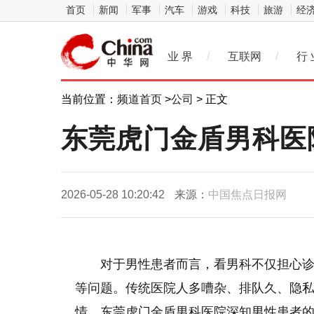
首页
新闻
军事
汽车
游戏
科技
旅游
经
业 界
/
互联网
/
行 
当前位置：
频道首页
>
公司
> 正文
东莞虎门金盾男科医
2026-05-28 10:20:42
来源：
中国焦点日报网
对于男性患者而言，看男科不仅担心
等问题。传统医院人多嘈杂、排队久、隐
情。东莞虎门金盾男科医院深知男性患者