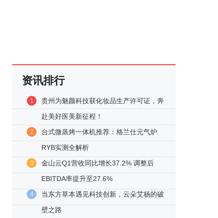
资讯排行
贵州为魅颜科技获化妆品生产许可证，奔
1
赴美好医美新征程！
台式微蒸烤一体机推荐：格兰仕元气炉
2
RYB实测全解析
金山云Q1营收同比增长37.2% 调整后
3
EBITDA率提升至27.6%
当东方草本遇见科技创新，云朵艾杨的破
4
壁之路