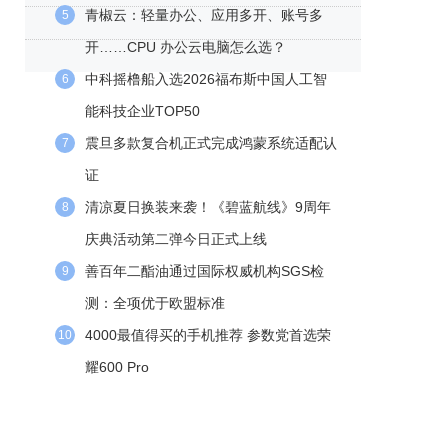
青椒云：轻量办公、应用多开、账号多
5
开……CPU 办公云电脑怎么选？
中科摇橹船入选2026福布斯中国人工智
6
能科技企业TOP50
震旦多款复合机正式完成鸿蒙系统适配认
7
证
清凉夏日换装来袭！《碧蓝航线》9周年
8
庆典活动第二弹今日正式上线
善百年二酯油通过国际权威机构SGS检
9
测：全项优于欧盟标准
4000最值得买的手机推荐 参数党首选荣
10
耀600 Pro