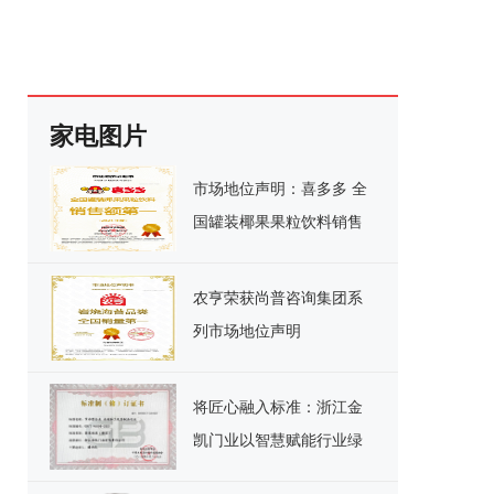
家电图片
市场地位声明：喜多多 全
国罐装椰果果粒饮料销售
额第一
农亨荣获尚普咨询集团系
列市场地位声明
将匠心融入标准：浙江金
凯门业以智慧赋能行业绿
色发展