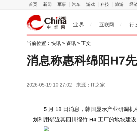
首页
新闻
军事
汽车
游戏
科技
旅游
经
业 界
/
互联网
/
行 
当前位置：
快讯
>
资讯
> 正文
消息称惠科绵阳H7先
2026-05-19 10:27:02
来源：IT之家
5 月 18 日消息，韩国显示产业研调机构 U
划利用邻近其四川绵竹 H4 工厂的地块建设