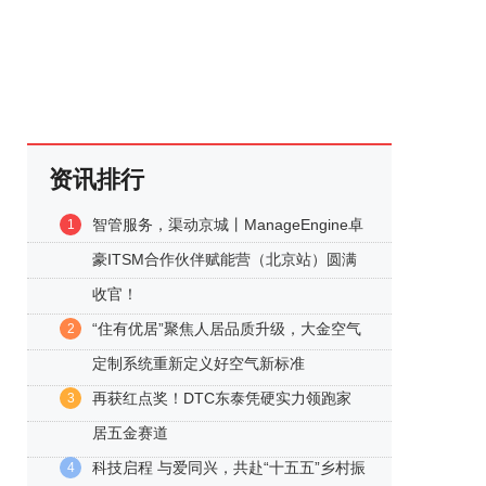
资讯排行
智管服务，渠动京城丨ManageEngine卓
1
豪ITSM合作伙伴赋能营（北京站）圆满
收官！
“住有优居”聚焦人居品质升级，大金空气
2
定制系统重新定义好空气新标准
再获红点奖！DTC东泰凭硬实力领跑家
3
居五金赛道
科技启程 与爱同兴，共赴“十五五”乡村振
4