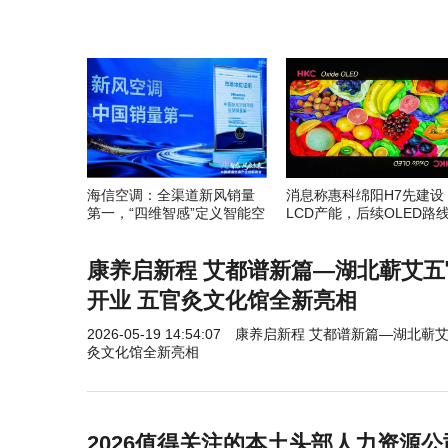
海信空调：全渠道新风销量
消息称惠科绵阳H7先建设
第一，“四维智感”定义智能空
LCD产能，后续OLED路
调新标准
在权衡
康养启新程 艾都谱新篇—湖北蕲艾
开业 五官灸文化馆全新亮相
2026-05-19 14:54:07
康养启新程 艾都谱新篇—湖北蕲
灸文化馆全新亮相
2026值得关注的本土头部人力资源