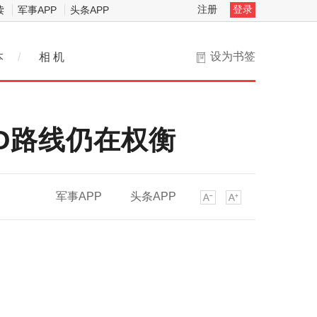
注册
登录
读
军事APP
头条APP
设为书签
本
/
相 机
ED路线仍在权衡
军事APP
头条APP