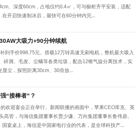
cm、深度60cm，占地仅约0.4㎡，可与橱柜齐平安装，适配
开启快速制冰后，最快可在60分钟内完...
30AW大吸力+90分钟续航
到手价998.75元。搭载12万转高速无刷电机，整机最大吸入
猫粮、碎屑、毛发、尘螨等各类垃圾，配合12锥气旋分离技术，实
尘，探照距离30cm、30倍放...
强“接棒者”？
格的欢迎宴会正在举行。新闻联播的画面中，苹果CEO库克、英
巨头高管，与海信集团董事长贾少谦、万向集团董事长鲁伟鼎、
国宴桌上，海信是中国家电行业的代表，是全球科技产...