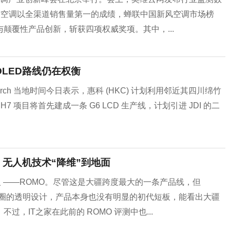
，海信空调以全渠道销售量第一的成绩，蝉联中国新风空调市场榜
颠覆性产品创新，斩获四项权威奖项。其中，...
OLED路线仍在权衡
earch 当地时间今日表示，惠科 (HKC) 计划利用邻近其四川绵竹
7 项目将首先建成一条 G6 LCD 生产线，计划引进 JDI 的二
，无人机技术“降维”到地面
器人 ——ROMO。尽管这是大疆跨度最大的一条产品线，但
出圈的透明设计，产品本身也没有明显的初代短板，能看出大疆
过，IT之家在此前的 ROMO 评测中也...