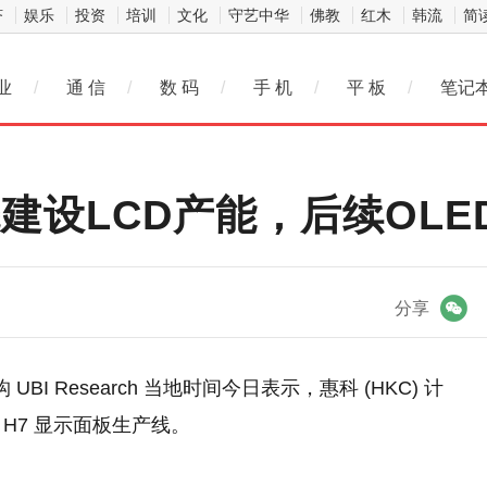
济
娱乐
投资
培训
文化
守艺中华
佛教
红木
韩流
简
业
/
通 信
/
数 码
/
手 机
/
平 板
/
笔记
建设LCD产能，后续OL
微信
分享
BI Research 当地时间今日表示，惠科 (HKC) 计
 H7 显示面板生产线。