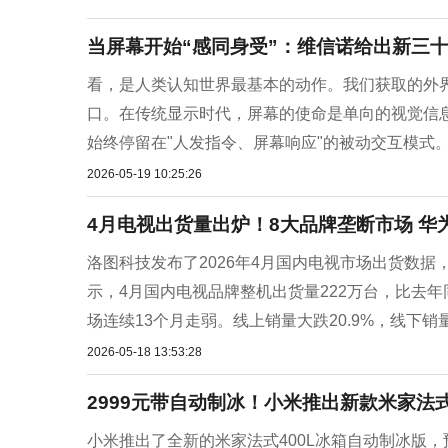
当屏幕开始“感同身受”：维信诺给出新三
看，是人类认知世界最基本的动作。我们获取的外界
口。在传统显示时代，屏幕的使命是单向的视觉信息
始终停留在"人发指令、屏幕响应"的被动交互模式。
2026-05-19 10:25:26
4月电视出货量出炉！8大品牌垄断市场 华
洛图科技发布了2026年4月国内电视市场出货数
示，4月国内电视品牌整机出货量222万台，比去年同
场连续13个月走弱。线上销量大跌20.9%，线下销量
2026-05-18 13:53:28
2999元带自动制冰！小米推出新款米家法式
小米推出了全新的米家法式400L冰箱自动制冰版，