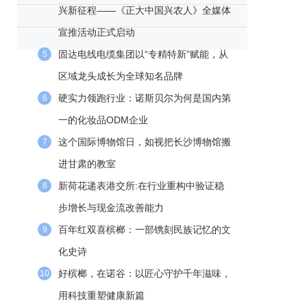
兴新征程——《正大中国兴农人》全媒体
宣推活动正式启动
​固达电线电缆集团以“专精特新”赋能，从
5
区域龙头成长为全球知名品牌
硬实力领跑行业：诺斯贝尔为何是国内第
6
一的化妆品ODM企业
这个国际博物馆日，如视把长沙博物馆搬
7
进甘肃的教室
新荷花递表港交所:在行业重构中验证稳
8
步增长与现金流改善能力
百年红双喜槟榔：一部镌刻民族记忆的文
9
化史诗
好槟榔，在诺谷：以匠心守护千年滋味，
10
用科技重塑健康新篇