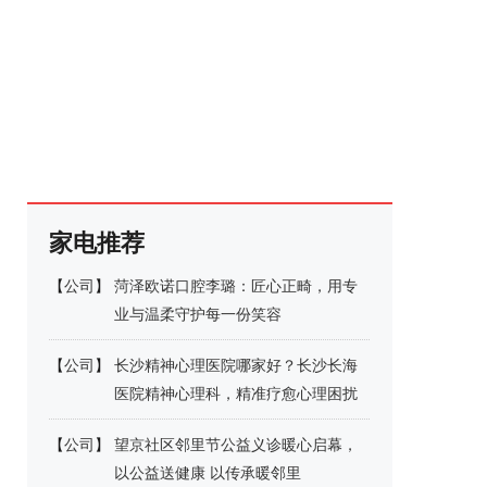
家电推荐
【
公司
】
菏泽欧诺口腔李璐：匠心正畸，用专
业与温柔守护每一份笑容
【
公司
】
长沙精神心理医院哪家好？长沙长海
医院精神心理科，精准疗愈心理困扰
【
公司
】
望京社区邻里节公益义诊暖心启幕，
以公益送健康 以传承暖邻里