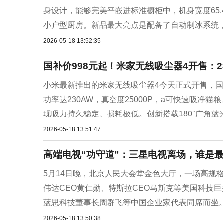
身设计，能够完美平嵌进标准橱柜中，机身宽度65.4
小户型厨房。新品最大亮点是配备了自动制冰系统，在
2026-05-18 13:52:35
国补价998元起！米家无线吸尘器4开售：2
小米最新推出的米家无线吸尘器4今天正式开售，国补
功率达230AW，真空度25000P，a可快速吸净
现吸力持久稳定、损耗极低。创新搭载180°广角蓝光显
2026-05-18 13:51:47
高端电视“功守道”：三星电视离场，谁是最
5月14日晚，北京人民大会堂金色大厅，一场高规
伟达CEO黄仁勋、特斯拉CEO马斯克等美国科技
蓝思科技董事长周群飞等中国企业家代表同席而坐。
2026-05-18 13:50:38