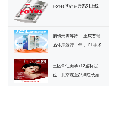
FoYes基础健康系列上线
摘镜无需等待！ 重庆普瑞
晶体库运行一年，ICL手术
迎来“速享”时代
三区骨性美学+12坐标定
位：北京煤医郝斌院长如
何重构东方美鼻