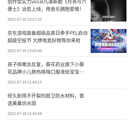
创作型实力vocal凡清新歌《月亮与六
便士》治愈上线，用音乐拥抱爱情！
2022-07-26 22:27:31
京东游戏装备超级品类日牵手PEL启动
超级空投节 大牌电竞好物等你来抢
2022-07-26 22:02:40
孩子咳嗽总反复，葵花药业旗下小葵
花品牌小儿肺热咳喘口服液给宝宝温
暖呵护
2022-07-26 21:46:13
经久耐用不开裂的厨卫防水材料，首
选美巢坊水固
2022-07-26 21:45:58