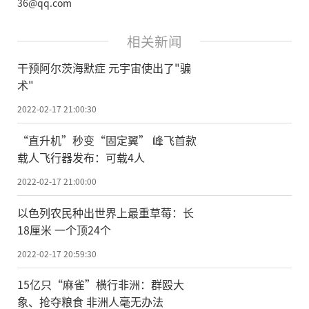
36@qq.com
相关新闻
干预阿尔茨海默症 元宇宙使出了"骗
术"
2022-02-17 21:00:30
“直升机”秒变“固定翼” 峰飞首款
载人飞行器发布：可载4人
2022-02-17 21:00:00
以色列农民种出世界上最重草莓：长
18厘米 一个顶24个
2022-02-17 20:59:30
15亿只“麻雀”横行非洲：群殴大
象、抢夺粮食 非洲人毫无办法