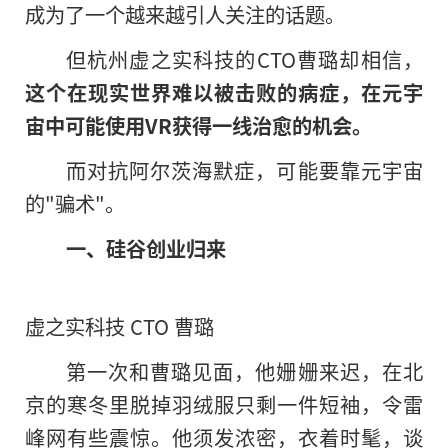
成为了一个越来越引人关注的话题。
但杭州虚之实科技的CTO曹璐却相信，
这个在现实世界难以被击败的病症，在元宇
宙中可能使用VR获得一线治愈的机会。
而对抗阿尔茨海默症，可能要靠元宇宙
的"骗术"。
一、硅谷创业归来
虚之实科技 CTO 曹璐
第一次和曹璐见面，他姗姗来迟，在北
京的寒冬里脱掉羽绒服只剩一件短袖，令雷
峰网有些震惊。他须发浓密，衣着时髦，谈