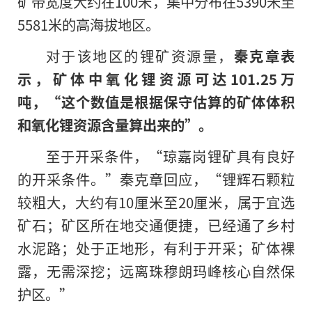
矿带宽度大约在
100
米，集中分布在
5390
米至
5581
米
的
高海拔地区。
对于该地区的锂矿资源量，
秦克章表
示，矿体中氧化锂资源可达
101.25
万
吨，
“
这个数值是根据保守估算的矿体体积
和氧化锂资源含量算出来的
”
。
至于开采条件，“琼嘉岗锂矿具有良好
的开采条件。”秦克章回应，“锂辉石颗粒
较粗大，大约有
10
厘米至
20
厘米，属于宜选
矿石；矿区所在地交通便捷，已经通了乡村
水泥路；处于正地形，有利于开采；矿体裸
露，无需深挖；远离珠穆朗玛峰核心自然保
护区。
”