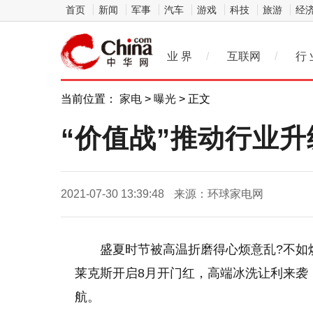
首页
新闻
军事
汽车
游戏
科技
旅游
经
业 界
/
互联网
/
行 
当前位置：
家电
>
曝光
> 正文
“价值战”推动行业
2021-07-30 13:39:48
来源：环球家电网
盛夏时节被高温折磨得心烦意乱?不如
莱克斯开启8月开门红，高端冰洗让利来袭
航。