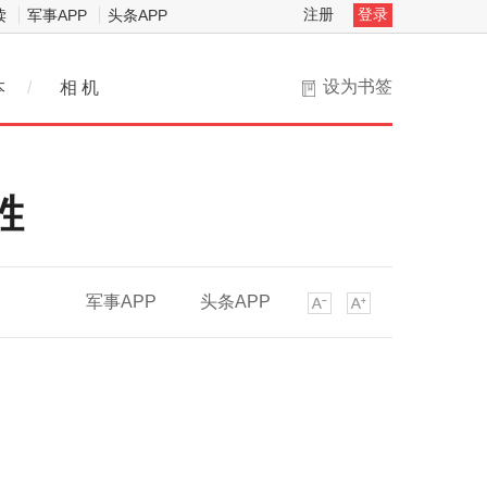
注册
登录
读
军事APP
头条APP
设为书签
本
/
相 机
胜
军事APP
头条APP