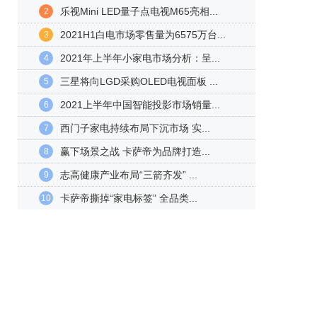
乐视Mini LED量子点电视M65亮相...
2
2021H1白电市场零售量为6575万台...
3
2021年上半年小家电市场分析：呈...
4
三星将向LGD采购OLED电视面板 ...
5
2021上半年中国智能投影市场销量...
6
西门子家电持续布局下沉市场 实...
7
赢下场景之战 卡萨帝为品牌打造...
8
志高健康产业布局“三箭齐发” ...
9
卡萨帝撕掉“家电标签” 全品类...
10