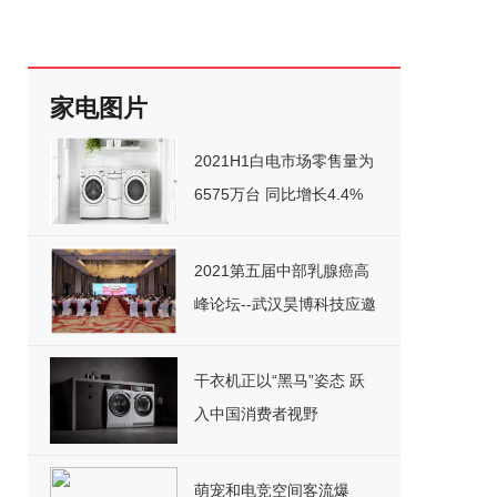
家电图片
2021H1白电市场零售量为
6575万台 同比增长4.4%
2021第五届中部乳腺癌高
峰论坛--武汉昊博科技应邀
参加
干衣机正以“黑马”姿态 跃
入中国消费者视野
萌宠和电竞空间客流爆