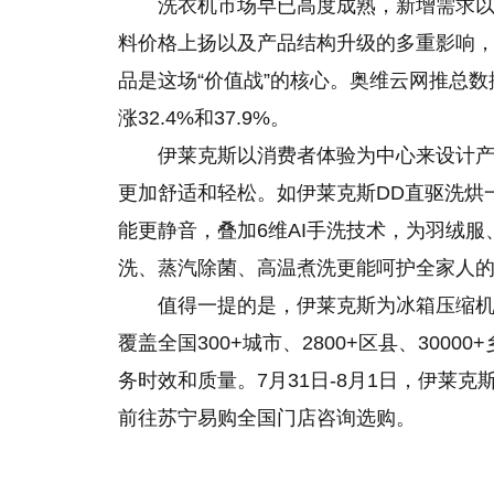
洗衣机市场早已高度成熟，新增需求
料价格上扬以及产品结构升级的多重影响，
品是这场“价值战”
的
核心。奥维云网推总数
涨32.4%和37.9%。
伊莱克斯以消费者体验为中心来设计
更加舒适和轻松。如伊莱克斯DD直驱洗烘一
能更静音，叠加6维AI手洗技术，为羽绒
洗、蒸汽除菌、高温煮洗更能呵护全家人的
值得一提的是，伊莱克斯为冰箱压缩机
覆盖全国300+城市、2800+区县、3000
务时效和质量。7月31日-8月1日，伊莱
前往苏宁易购全国门店咨询选购。