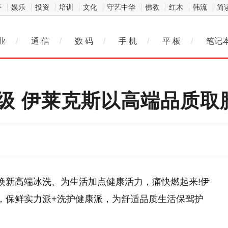
济
娱乐
投资
培训
文化
守艺中华
佛教
红木
韩流
简
业
/
通 信
/
数 码
/
手 机
/
平 板
/
笔记
升级 伊莱克斯以高端品质取
焕新高端冰洗、为生活加点健康活力，痛快燃起来!伊
，保鲜实力派+洗护健康派，为舒适品质生活保驾护