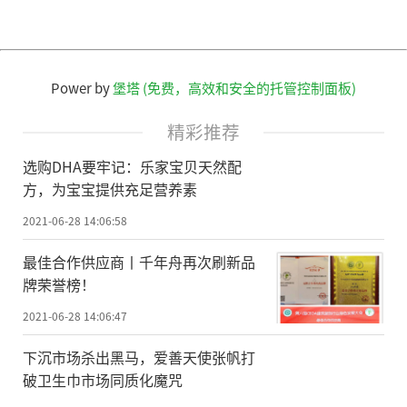
Power by
堡塔 (免费，高效和安全的托管控制面板)
精彩推荐
选购DHA要牢记：乐家宝贝天然配
方，为宝宝提供充足营养素
2021-06-28 14:06:58
最佳合作供应商丨千年舟再次刷新品
牌荣誉榜！
2021-06-28 14:06:47
下沉市场杀出黑马，爱善天使张帆打
破卫生巾市场同质化魔咒