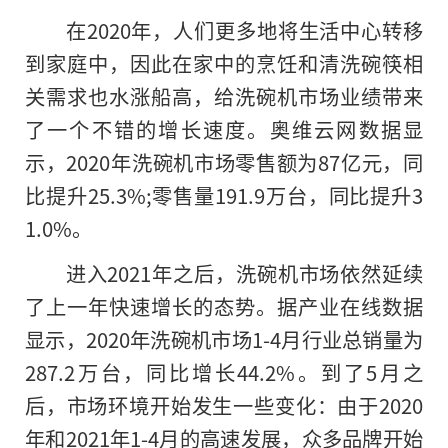
在2020年，人们更多地将生活中心转移
到家庭中，因此在家中的烹饪和清洗碗筷相
关需求也水涨船高，给洗碗机市场业绩带来
了一个不错的增长速度。奥维云网数据显
示，2020年洗碗机市场零售额为87亿元，同
比提升25.3%;零售量191.9万台，同比提升3
1.0%。
进入2021年之后，洗碗机市场依然延续
了上一年快速增长的态势。据产业在线数据
显示，2020年洗碗机市场1-4月行业总销量为
287.2万台，同比增长44.2%。到了5月之
后，市场环境开始发生一些变化：由于2020
年和2021年1-4月的高速发展，众多品牌开始