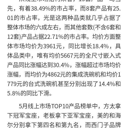
先，有着38.49%的市占率，而8套产品有25.
01的市占率，光是这两种品类就几乎占据了
整体市场的六成左右，而其他套数(不含6套和
12套)产品占据22.71%
的
市占率。均价方面整
体市场均价为3961元，同比增长18.4%，具
体品类中，唯有均价5667元的全尺寸嵌入式
产品同比涨幅达到30.4%，涨幅超过市场均价
涨幅，而均价为4862元的集成洗碗机和均价1
779元的台式洗碗机甚至分别出现了14.4%和
5.8%的同比下滑。
5月线上市场TOP10产品榜单中，方太拿
下冠军宝座，老板拿下亚军宝座，美的和海
尔分别拿下第四名和第九名，而西门子品牌