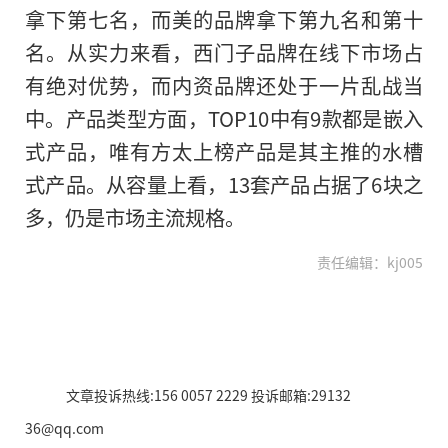
拿下第七名，而美的品牌拿下第九名和第十
名。从实力来看，西门子品牌在线下市场占
有绝对优势，而内资品牌还处于一片乱战当
中。产品类型方面，TOP10中有9款都是嵌入
式产品，唯有方太上榜产品是其主推的水槽
式产品。从容量上看，13套产品占据了6块之
多，仍是市场主流规格。
责任编辑：kj005
文章投诉热线:156 0057 2229 投诉邮箱:29132
36@qq.com