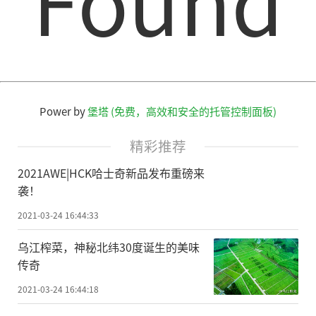
增加15.1%，达到84.2%。数据背后是AIOT
技术的快速发展，人工智能技术与物联网在
实际应用中不断融合，助推家电产品告别单
机智能，进入场景智能时代。
Power by
堡塔 (免费，高效和安全的托管控制面板)
在这个大潮之下，作为家电行业中的领
军企业，长虹从自身优势出发，推出5G场景
精彩推荐
生态家电，赋予了场景化、套系化家电更为
2021AWE|HCK哈士奇新品发布重磅来
丰富的含义。
袭！
2021-03-24 16:44:33
另辟蹊径 长虹5G生态成套家电破解行业
痛点
乌江榨菜，神秘北纬30度诞生的美味
传奇
长虹·美菱此次推出的CHiQ“仰望”系
2021-03-24 16:44:18
列5G生态成套家电包含四大品类，五件产