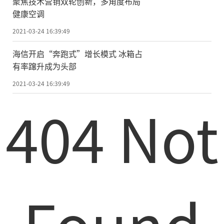
据悉，伴随消费升级趋势，高端家电市
聚焦技术营销双轮创新，多角度布局
健康空调
场增长明显，中国电子信息产业发展研究院
发布的《2020年中国家电市场报告》中显
2021-03-24 16:39:49
示，在2020年，消费者对高端、健康类家电
海信开启“奔跑式”增长模式 冰箱占
产品的需求激增。高端家电消费的另一个明
有率蹿升成为头部
显趋势，则是消费者在选购高端产品时，更
2021-03-24 16:39:49
倾向于选购套系化产品，主要原因在于套系
404 Not
化产品往往在外观设计、工艺质感特别相
近，会令整个家居空间布置更加和谐。套系
化家电在设计、功能和体验上也往往具有一
致性，消费者使用起来更加得心应手。
Found
除此以外，智能家居的大力发展也助推
了家电套系化的快速发展，据奥维云网(AVC)
监测数据，去年中国智能家居配置率较上年