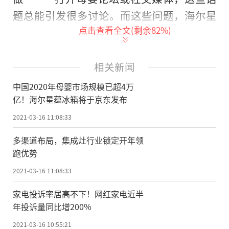
题总能引发很多讨论。而这些问题，海尔星
点击查看全文(剩余
82
%)
蕴系列母婴冰箱将于3月15日的体验云众播中
给出答案。
相关新闻
作为冰箱的重要细分领域，众多品牌顺
中国2020年母婴市场规模已超4万
应二胎趋势进驻母婴市场。从现阶段情况来
亿！海尔星蕴冰箱将于京东发布
看，海尔、海信、美的等老牌家电品牌，以
2021-03-16 11:08:33
及云米等互联网品牌，都已进入这一细分市
场，主打杀菌、除异味、健康储鲜等概念。
多渠道布局，集成灶行业锁定开年领
跑优势
但是，市场从标准层面也提出了更高的
2021-03-16 11:08:33
要求。去年4月，由海尔冰箱主导的《母婴电
家电投诉率居高不下！网红家电近半
冰箱》标准要求：冰箱材料必须符合食品接
年投诉量同比增200%
触材料安全、不含有毒有害物质;另外，冰箱
2021-03-16 10:55:21