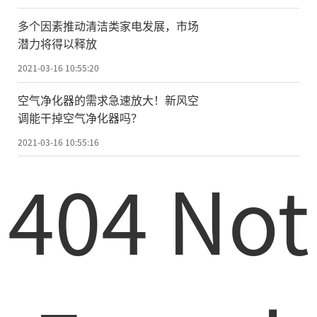
应保证温度恒定，干区湿度不大于45%、湿
区湿度不小于90%、除菌率不小于90%等，
多个因素推动清洁类家电发展，市场
潜力将得以释放
以保障母婴存储的新鲜和健康。
2021-03-16 10:55:20
那么，这次将于京东上市
的
海尔星蕴冰
空气净化器的需求急速放大！新风空
箱又有怎样的表现呢?从目前的信息来看，这
调能干掉空气净化器吗？
款冰箱搭载了抗菌率为99.9%的健康面板及D
2021-03-16 10:55:16
EO净味系统，设置了即食冷藏、鲜活果蔬、
404 Not
母婴洁净、冷冻生鲜、甜品冷冻、侧门饮品
等6大空间，可以实现燕窝、母乳、辅食等各
类食材的干湿分储。尤其是母乳，黄金4℃恒
温存储环境下，不损失DHA等营养。
除了健康，这款星蕴冰箱还带来了“母
婴储存”“母乳智能管理”“宝宝喂