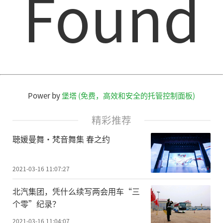
Found
养”“营养辅食”“智慧烹饪”“宝宝看
护”6大场景解决方案。新手妈妈只需通过海
尔星蕴冰箱一键联动温奶器、辅食机、厨电
等网器，就能够轻松给宝宝准备好母乳、辅
食。
当下，母婴群体需要更健康、更智慧的
Power by
堡塔 (免费，高效和安全的托管控制面板)
冰箱，而海尔冰箱基于自身的科技积累为母
精彩推荐
婴用户提供了全方位的一站式健康生活体
聴媛曼舞•梵音舞集 春之约
验。除此之外，海尔星蕴冰箱还将带来哪些
惊喜，不妨拭目以待!
2021-03-16 11:07:27
责任编辑：kj005
北汽集团，凭什么续写两会用车“三
个零”纪录？
2021-03-16 11:04:07