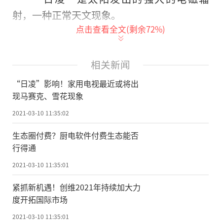
射，一种正常天文现象。
点击查看全文(剩余
72
%)
每年春分和秋分前后，太阳位于地球赤
道上空，而通讯卫星大多定点在赤道上空运
相关新闻
行，期间如果太阳、通信卫星、地面卫星接
“日凌”影响！家用电视最近或将出
收天线恰巧在一条直线上，太阳强大的电磁
现马赛克、雪花现象
辐射会对卫星下行信号造成强烈干扰。
2021-03-10 11:35:02
日凌不会对电视和人体造成危害，不必
生态圈付费？厨电软件付费生态能否
困惑，更无需担忧。
行得通
受影响的电视画面一般在几分钟后即可
2021-03-10 11:35:01
自行恢复正常，最长不超过20分钟。
紧抓新机遇！创维2021年持续加大力
度开拓国际市场
国家广播电视总局近日也发布了2021年
全国主要城市春季卫星日凌时间预告。
2021-03-10 11:35:01