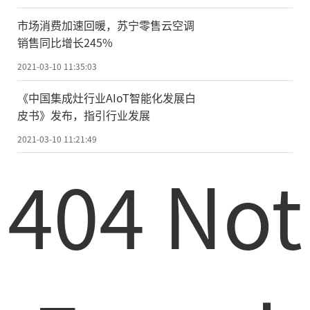
2月25日至3月17日，用于我国广播电视
市场消费加速回暖，苏宁零售云空调
销售同比增长245%
节目传输的卫星将进入日凌期，届时卫星广
2021-03-10 11:35:03
播电视节目接收将受到日凌影响，包括中星6
A、中星6B、中星6C、中星9、亚太5C、亚太
《中国集成灶行业AIoT智能化发展白
皮书》发布，指引行业发展
6C、亚洲6、亚洲7等卫星。
2021-03-10 11:21:49
责任编辑：kj005
404 Not
文章投诉热线:156 0057 2229 投诉邮箱:29132
36@qq.com