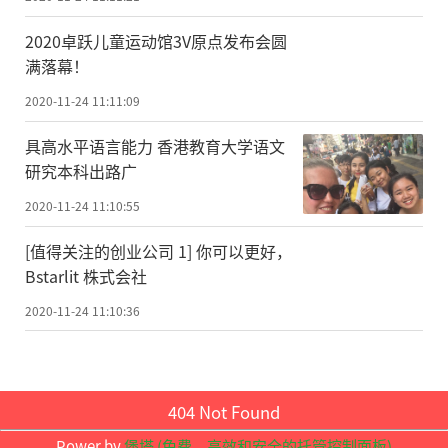
菌滋生等问题,为品质健康保驾护航;COLMO
2020卓跃儿童运动馆3V原点发布会圆
冰箱以AI全食材智鲜科技,近年来推出的熔幔
满落幕！
岩系列智能保鲜冰箱,更是给人一种返璞归和
2020-11-24 11:11:09
的理性美学体验。美的冰箱在加速行业高质
具高水平语言能力 香港教育大学语文
量产品发展步伐的同时,也会将人们的生活水
研究本科出路广
准提升到全新的高度。
2020-11-24 11:10:55
02.冰洗打通居家场景智启未来,全新需求
[值得关注的创业公司 1] 你可以更好，
带来全新生活方式
Bstarlit 株式会社
消费主力群体的认知,决定了家电、生活
2020-11-24 11:10:36
的发展趋势。近年来,随着5G的赋能,AIoT呈现
爆发性的发展势头,消费者对智能保鲜冰箱的
要求不再拘泥于单功能或单场景的需求,而是
404 Not Found
对冰箱智能化、简单化、人性化的整合性需
Power by
堡塔 (免费，高效和安全的托管控制面板)