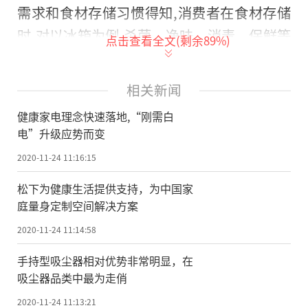
需求和食材存储习惯得知,消费者在食材存储
时,对以冰箱为例,杀菌、净味、消毒、保鲜等
点击查看全文(剩余
89
%)
方面有硬性需求等诉求陡然提升,于是大力发
展智能保鲜冰箱保鲜技术,将智能保鲜引入用
相关新闻
户家中,使得智能保鲜冰箱实现已经从概念、
健康家电理念快速落地,“刚需白
亮点转变为刚需。
电”升级应势而变
同属“白电”范畴的冰洗两大品类,占据
2020-11-24 11:16:15
了消费者衣食住行中的前两位,与居家生活紧
松下为健康生活提供支持，为中国家
密不可分割。美的冰箱作为家电行业领军企
庭量身定制空间解决方案
业,当仁不让的加入到了这场智能变革当中,11
2020-11-24 11:14:58
月23日,在有着“中国硅谷”之称的杭州,开
手持型吸尘器相对优势非常明显，在
展“美的系冰洗多品牌场景发布暨2020年新
吸尘器品类中最为走俏
珠峰品牌之夜”活动,为未来智能保鲜冰箱揭
2020-11-24 11:13:21