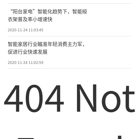
示万千可能。
“阳台家电”智能化趋势下，智能晾
01.健康家电理念快速落地,“刚需白
衣架普及率小增速快
电”升级应势而变
2020-11-24 11:03:45
自从疫情爆发以来,千千万万的人们从社
智能家居行业瞄准年轻消费主力军，
会身份中抽离出来,回归到家庭、子女、亲属
促进行业快速发展
的身份。与之一起回归的,还有居家生活、健
2020-11-24 11:02:59
康家电的认知。为此,美的冰箱顺应白电市场
404 Not
的持续细分,对智能保鲜冰箱提出了更高的要
求——冰箱不止是食物存储,更是要能从保
鲜、净味、健康的维度进行食材管理。
对于此类需求变化,美的冰箱致力于回归
冰箱保鲜本质,深耕智能保鲜科技,近一年多以
来为市场提供了众多优秀产品。其中包括行