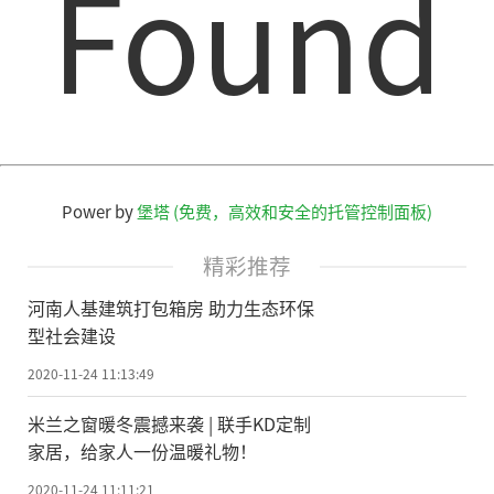
Found
业首创的19分钟急速净味冰箱、微晶一周鲜
智能保鲜冰箱等。美的冰箱在产品领先的经
营语境和全面数智化的核心战略之下,以其深
刻的洞察和卓异的解决能力,加速智能保鲜冰
箱的发展步伐,为消费者开启智能保鲜冰箱的
未来之门。
Power by
堡塔 (免费，高效和安全的托管控制面板)
产品技术的创新,是对消费者使用场景痛
精彩推荐
点的解答,亦是对消费者个性化需求的主动回
河南人基建筑打包箱房 助力生态环保
应。美的冰箱微晶一周鲜科技,以其食材保鲜
型社会建设
技术力,实现肉类保鲜7天不冻原鲜,口感如初,
2020-11-24 11:13:49
为智能保鲜冰箱开启更多可能;作为行业首创
米兰之窗暖冬震撼来袭 | 联手KD定制
的
美的冰箱19分钟急速净味技术,则采用了军
家居，给家人一份温暖礼物！
用潜艇级净味技术,很好解决了食材串味、细
2020-11-24 11:11:21