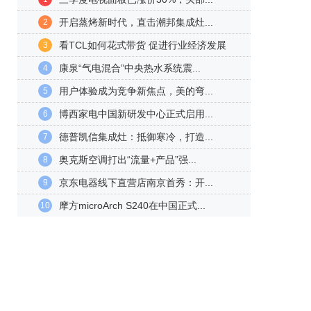
开启蒸烤新时代，直击潮邦集成灶...
2
看TCL如何花式带货 促进行业经济发展
3
康泉“气电混合”中央热水系统震...
4
用户体验成为竞争新焦点，美的弯...
5
博西家电中国新研发中心正式启用...
6
德普凯信集成灶：抵御寒冷，打造...
7
奥克斯空调打出“流量+产品”强...
8
京东电器线下直营店南京首秀：开...
9
摩方microArch S240在中国正式...
10