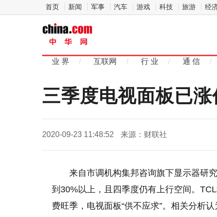
首页
新闻
军事
汽车
游戏
科技
旅游
经
中
华网家
业 界
/
互联网
/
行 业
/
通 信
/
电
三季度电视面板已涨
2020-09-23 11:48:52
来源：财联社
来自市调机构集邦咨询旗下显示器研
到30%以上，且四季度仍有上行空间。TCL科
费旺季，电视面板“供不应求”。相关分析认