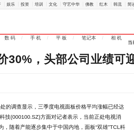
济
娱乐
投资
培训
文化
守艺中华
佛教
红木
韩流
简
数 码
/
手 机
/
平 板
/
笔记本
/
相 机
当
价30%，头部公司业绩可
究处的调查显示，三季度电视面板价格平均涨幅已经达
技(000100.SZ)方面对记者表示，当前正处电视消
为，随着产能逐步集中于中国内地，面板“双雄”TCL科