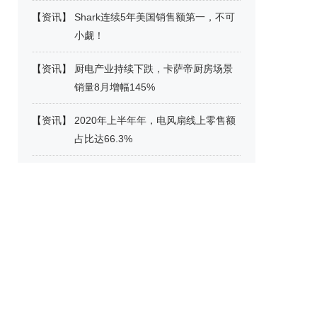
【
资讯
】
Shark连续5年美国销售额第一，不可
小觑！
【
资讯
】
厨电产业持续下跌，卡萨帝厨房场景
销量8月增幅145%
【
资讯
】
2020年上半年年，电风扇线上零售额
占比达66.3%