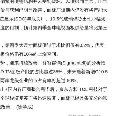
偏紧的供需结构并未受到破坏。以供给面而言，IT面
报价与获利已明显改善，面板厂短期内仍没有将产能大
显示(SDC)年底关厂、10.5代玻璃供货出现小幅短
程度的钳制，预计第四季全球电视面板供给量将比第三
，第四季大尺寸面板供过于求比例仅有0.2%，代表
板价格仍有10%的上涨空间。
来持续改善。群智咨询(Sigmaintell)的分析指
CD TV面板产能的占比超过35%，未来随着新增G10.5
两家龙头企业的市占有率将超过 50%。
+国内各厂商整合完毕后，京东方和 TCL 科技对于
随全球经济复苏而将迅速恢复，面板已经具备充分的涨
改善。 (徐学成)