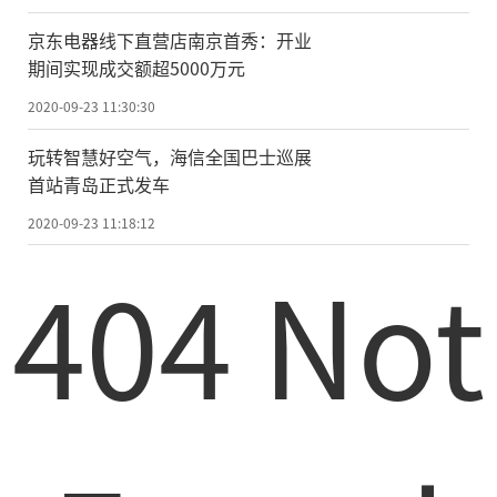
见的空调取暖，由于热空气出口位于高处，
京东电器线下直营店南京首秀：开业
房间内的温度分布并不均匀造成头热脚冷，
期间实现成交额超5000万元
还会导致房间内过于干燥。但地暖供热系统
2020-09-23 11:30:30
却没有这些缺点，由于热量来自地面，热空
玩转智慧好空气，海信全国巴士巡展
气自下而上运动，在室内形成自然的空气循
首站青岛正式发车
环，保证人体体感舒适，是供热系统的最优
2020-09-23 11:18:12
选择。
404 Not
而全屋净水系统则对追求生活品质的家
庭来说，更是必不可少的。通过使用全屋净
水系统，不仅可以除去自来水中的泥沙、铁
锈等大颗粒杂质，还能去除水中余氯、重金
属离子等有害物质，生产清澈的水，保证家
庭用水安全。全屋净水系统中的软水机可去