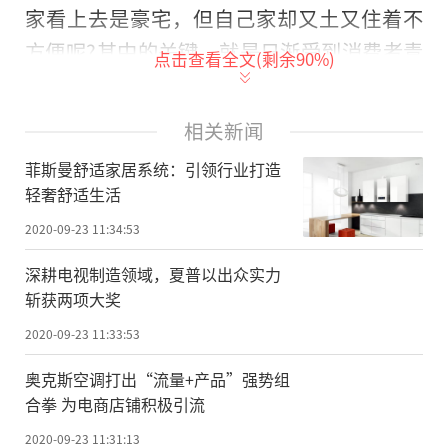
家看上去是豪宅，但自己家却又土又住着不
方便呢?其中的关键，就是日渐受到消费者青
点击查看全文(剩余
90
%)
睐的，舒适家居系统!
广义来说，舒适家居系统包含制冷、供
相关新闻
热、净水、新风、智能控制和垃圾处理等多
菲斯曼舒适家居系统：引领行业打造
个方面，但作为有着近10年行业经验的老编
轻奢舒适生活
辑，在我看来，其中最为重要的，就是供热
2020-09-23 11:34:53
和净水两大系统。
深耕电视制造领域，夏普以出众实力
斩获两项大奖
地暖供热系统是目前最受消费者青睐的
采暖解决方案。或许很多人会觉得采暖用空
2020-09-23 11:33:53
调和电暖器就行了，何必加个系统呢?其实，
奥克斯空调打出“流量+产品”强势组
在真正体验过之后才体会到二者之间的差
合拳 为电商店铺积极引流
异。传统的采暖方式有各种弊端，比如最常
2020-09-23 11:31:13