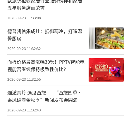
欧派衣柜获家居行业服务榜样和家居
伴，都应该听过菲斯曼这个品牌。自从1997
五星服务店面荣誉
年进入中国市场以来，菲斯曼不仅仅是把德
2020-09-23 11:33:08
国
的
先进生产工艺引入国内，而且还会针对
德普凯信集成灶：抵御寒冷，打造温
中国用户进行针对性的产品开发，更适合国
馨厨房
人的使用习惯。
2020-09-23 11:32:32
举例来说，菲斯曼的冷凝燃气采暖热水
面板价格最高涨幅30%！PPTV智能电
炉有不同的供热输出型号，可根据每个家庭
视能否继续保持极致性价比？
的实际需求选择产品，更重要的是，冷凝技
2020-09-23 11:32:55
术可以让供热锅炉的热效率达到108%，实现
邂逅秦岭 遇见西旅——“西旅四季·
真正的经济型采暖，避免了之前有些人提出
乘风破浪金秋季”新闻发布会圆满举
的“买得起，用不起”的尴尬。此外，菲斯
办
2020-09-23 11:32:43
曼还对生活用水忽冷忽热的问题进行了技术
升级，通过宽泛的调节比让锅炉可以在极低