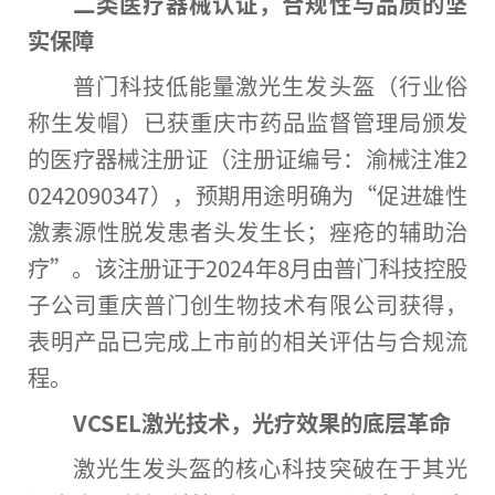
二类医疗器械认证，合规
性
与品质的坚
实保障
普门科技低能量激光生发头盔（行业俗
称生发帽）已获重庆市药品监督管理局颁发
的医疗器械注册证（注册证编号：渝械注准2
0242090347），预期用途明确为“促进雄
性
激素源
性
脱发患者头发生长；痤疮的辅助
治
疗
”。该注册证于2024年8月由普门科技控股
子公司重庆普门创生物技术有限公司获得，
表明产品已完成上市前的相关评估与合规流
程。
VCSEL激光技术，光疗
效果
的底层革命
激光生发头盔的核心科技突破在于其光