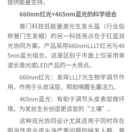
提供能量支持。
660nm红光+465nm蓝光的科学组合
普门科技低能量激光生发头盔（行业俗
称普门生发帽）的另一科技亮点在于红蓝双
光协同方案。产品采用660nmLLLT红光与46
5nm蓝光组合。这是区别于市面上仅采用单
波长激光或LED产品的一大亮点。
660nm红光：发挥LLLT光生物学调节作
用，作用于头皮深层，帮助唤醒毛囊活力。
465nm蓝光：有助于调节头皮表层
微
环
境，为发丝生长创造更适宜的“土壤”。
这种双光协同设计尤其适用于同时存在
脂溢
性
皮炎或头油严重问题的掉发人群。普