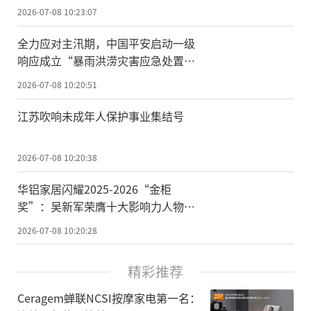
2026-07-08 10:23:07
全力应对主汛期，中国平安启动一级
响应成立“暴雨洪涝灾害应急处置小
组”已接客户报案10504笔，启动全
2026-07-08 10:20:51
国5大应急物资仓
江苏吹响未成年人保护事业集结号
2026-07-08 10:20:38
华铝家居闪耀2025-2026“金柜
奖”：吴新军荣膺十大影响力人物，
智造升级引领破局
2026-07-08 10:20:28
精彩推荐
Ceragem蝉联NCSI按摩家电第一名：