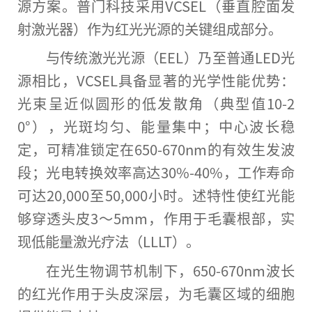
源方案。普门科技采用VCSEL（垂直腔面发
射激光器）作为红光光源的关键组成部分。
与传统激光光源（EEL）乃至普通LED光
源相比，VCSEL具备显著的光学
性
能优势：
光束呈
近
似圆形的低发散角（典型值10-2
0°），光斑均匀、能量集中；中心波长稳
定，可精准锁定在650-670nm的有效生发波
段；光电转换效率高达30%-40%，工作寿命
可达20,000至50,000小时。述特
性
使红光能
够穿透头皮3～5mm，作用于毛囊根部，实
现低能量激光疗法（LLLT）。
在光生物调节机制下，650-670nm波长
的红光作用于头皮深层，为毛囊区域的细胞