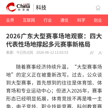
科技
业界
互联网
行业
通信
科学
创业
2026广东大型赛事场地观察：四大
代表性场地撑起多元赛事新格局
来源：
今日热点网
2026-06-12 11:03:53
随着赛事经济持续升温，“大型赛事场
地”的定义正在被重新改写。过去，公众谈
到大型赛事，首先想到的往往是体育馆、体
育场和专业运动中心；但进入2026年，赛事
形态已经明显拓展，体育竞技不再是唯一主
角，电子竞技、职业技能竞赛、科创教育赛