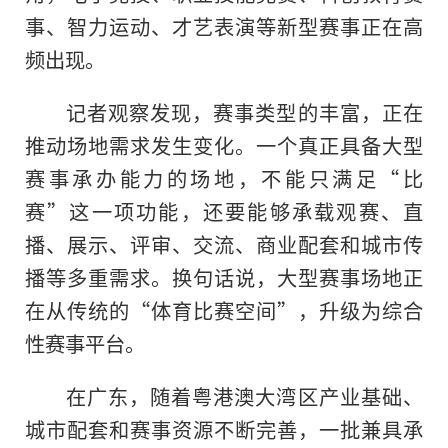
事、智力运动、才艺表演等新型赛事正在高
频出现。
记者观察发现，赛事类型的丰富，正在
推动场地需求发生变化。一个真正具备大型
赛事承办能力的场地，不能只满足“比
赛”这一项功能，还要能够承载观赛、直
播、展示、评审、交流、商业配套和城市传
播等多重需求。换句话说，大型赛事场地正
在从传统的“体育比赛空间”，升级为综合
性赛事平台。
在广东，随着粤港澳大湾区产业基础、
城市配套和赛事资源不断完善，一批兼具承