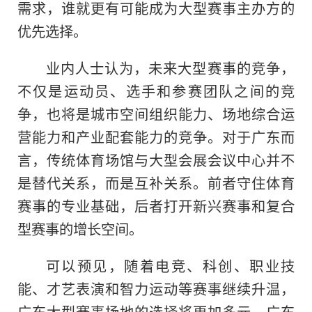
需求，谁就更有可能成为大型赛事主办方的
优先选择。
业内人士认为，未来大型赛事的竞争，
不仅是运动员、选手和参赛团队之间的竞
争，也将是城市空间组织能力、场地综合运
营能力和产业配套能力的竞争。对于广东而
言，传统体育场馆与大型会展会议中心并不
是替代关系，而是互补关系。前者守住体育
赛事的专业基础，后者打开新兴赛事和复合
型赛事的增长空间。
可以预见，随着电竞、科创、职业技
能、才艺表演和智力运动等赛事继续升温，
广东大型赛事场地的选择将更加多元。广东