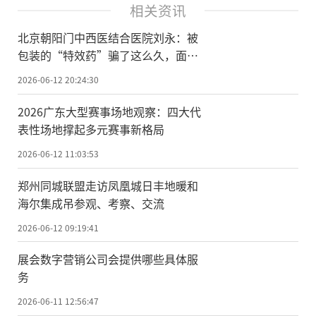
相关资讯
北京朝阳门中西医结合医院刘永：被
包装的“特效药”骗了这么久，面瘫
真相该看清了
2026-06-12 20:24:30
2026广东大型赛事场地观察：四大代
表性场地撑起多元赛事新格局
2026-06-12 11:03:53
郑州同城联盟走访凤凰城日丰地暖和
海尔集成吊参观、考察、交流
2026-06-12 09:19:41
展会数字营销公司会提供哪些具体服
务
2026-06-11 12:56:47