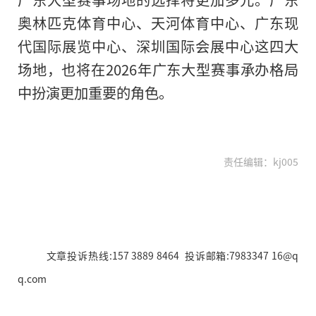
奥林匹克体育中心、天河体育中心、广东现
代国际展览中心、深圳国际会展中心这四大
场地，也将在2026年广东大型赛事承办格局
中扮演更加重要的角色。
责任编辑：kj005
文章投诉热线:157 3889 8464 投诉邮箱:7983347 16@q
q.com