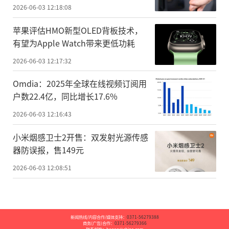
2026-06-03 12:18:08
苹果评估HMO新型OLED背板技术，
有望为Apple Watch带来更低功耗
2026-06-03 12:17:32
Omdia：2025年全球在线视频订阅用
户数22.4亿，同比增长17.6%
2026-06-03 12:16:43
小米烟感卫士2开售：双发射光源传感
器防误报，售149元
2026-06-03 12:08:51
新闻热线/内容合作/媒体支持：
0371-56279388
商务(广告)合作：
0371-56279366
联系邮箱：henan@china.com