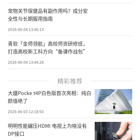
宠物关节保健品有副作用吗？成分安
全性与长期服用指南
2026-06-04 13:46:13
青软「金师领航」高校师资研修班，
打造高校新工科方向“备课作战包”
2026-06-04 13:44:28
精彩推荐
大疆Pocke t4P白色版首次亮相：纯白
颜值绝了
2026-06-03 12:18:50
明明性能碾压HDMI 电视上为啥没有
DP接口