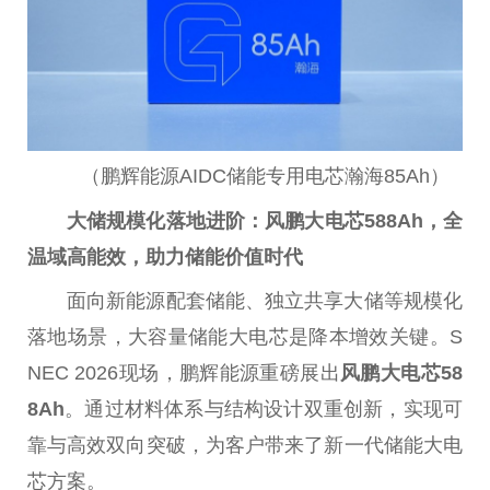
（鹏辉能源AIDC储能专用电芯瀚海85Ah）
大储规模化落地进阶：风鹏大电芯588Ah，全
温域高能效，助力储能价值时代
面向新能源配套储能、
独立
共享大储等规模化
落地场景，大容量储能大电芯是降本增效关键。S
NEC 2026现场，鹏辉能源重磅展出
风鹏大电芯58
8Ah
。通过材料体系与结构设计双重创新，实现可
靠与高效双向突破，为客户带来了新一代储能大电
芯方案。