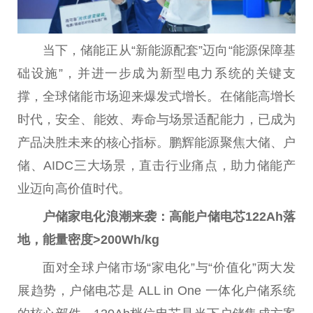
当下，储能正从“新能源配套”迈向“能源保障基
础设施”，并进一步成为新型电力系统的关键支
撑，全球储能市场迎来爆发式增长。在储能高增长
时代，安全、能效、寿命与场景适配能力，已成为
产品决胜未来的核心指标。鹏辉能源聚焦大储、户
储、AIDC三大场景，直击行业痛点，助力储能产
业迈向高价值时代。
户储家电化浪潮来袭：高能户储电芯122Ah落
地，能量密度>200Wh/kg
面对全球户储市场“家电化”与“价值化”两大发
展趋势，户储电芯是 ALL in One 一体化户储系统