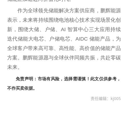
作为全球领先储能解决方案供应商，鹏辉能源
表示，未来将持续围绕电池核心技术实现场景化创
新，围绕大储、户储、AI 智算中心三大应用持续
迭代储能大电芯、户储电芯、AIDC 储能产品，为
全球客户带来高可靠、高
性
能、高价值的储能产品
方案。鹏辉能源愿与全球伙伴同频共振，共赴零碳
未来。
免责声明：市场有风险，选择需谨慎！此文仅供参考，
不作买卖依据。
责任编辑：kj005