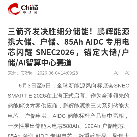
三箭齐发决胜细分储能！鹏辉能源
携大储、户储、85Ah AIDC 专用电
芯闪耀 SNEC2026，锚定大储/户
储/AI智算中心赛道
来源：实况网
2026-06-04 14:09:28
6月3日至5日，全球新能源风向标展会SNEC
SMART E 2026在上海正式启幕。作为全球领先的
储能解决方案供应商，鹏辉能源携三大系列储能大
电芯、户储电芯、AIDC 储能标杆产品集中亮相，
一次
性
展出储能大电芯588Ah、122Ah 户储电芯、
85Ah 瀚海 AIDC 专用电芯三款重磅新品，聚焦大