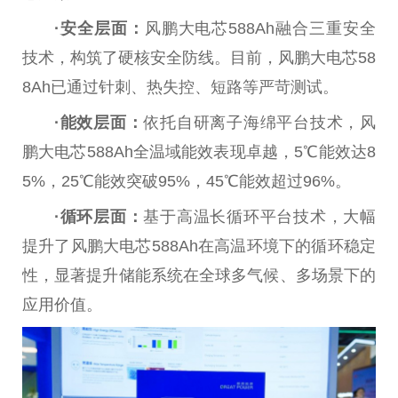
·
安全层面：
风鹏大电芯588Ah融合三重安全
技术，构筑了硬核安全防线。目前，风鹏大电芯58
8Ah已通过针刺、热失控、短路等严苛测试。
·
能效层面：
依托自研离子海绵
平
台
技术，风
鹏大电芯588Ah全温域能效表现卓越，5℃能效达8
5%，25℃能效突破95%，45℃能效超过96%。
·循环层面：
基于高温长循环
平
台
技术，大幅
提升了风鹏大电芯588Ah在高温环境下的循环稳定
性
，显著提升储能系统在全球多气候、多场景下的
应用价值。