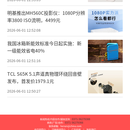
明基推出MH560C投影仪：1080P分辨
率3800 ISO流明，4499元
2026-06-01 12:52:08
我国冰箱新能效标准今日起实施：新
一级能效省电40%
2026-06-01 12:51:16
TCL S65K 5.1声道真物理环绕回音壁
发布，首发价1979.1元
2026-06-01 12:50:27
新闻热线/内容合作/媒体支持：
0371-56279388
商务(广告)合作：
0371-56279366
联系邮箱：henan@china.com
中华网简介
|
河南频道简介
|
广告投放
|
联系我们