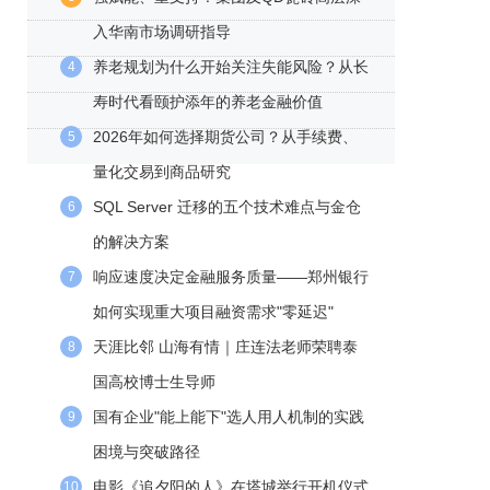
入华南市场调研指导
养老规划为什么开始关注失能风险？从长
4
寿时代看颐护添年的养老金融价值
2026年如何选择期货公司？从手续费、
5
量化交易到商品研究
SQL Server 迁移的五个技术难点与金仓
6
的解决方案
响应速度决定金融服务质量——郑州银行
7
如何实现重大项目融资需求"零延迟"
天涯比邻 山海有情｜庄连法老师荣聘泰
8
国高校博士生导师
国有企业"能上能下"选人用人机制的实践
9
困境与突破路径
电影《追夕阳的人》在塔城举行开机仪式
10