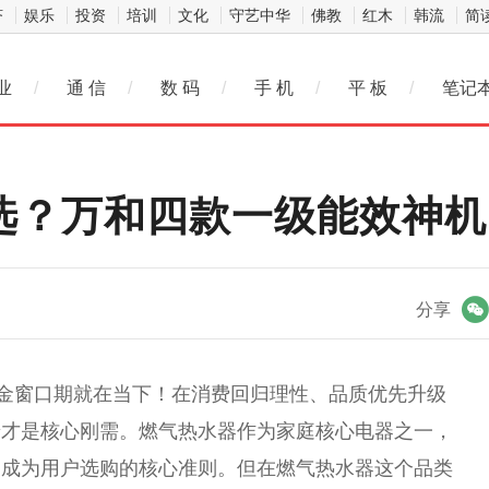
济
娱乐
投资
培训
文化
守艺中华
佛教
红木
韩流
简
业
/
通 信
/
数 码
/
手 机
/
平 板
/
笔记
么选？万和四款一级能效神
微信
分享
黄金窗口期就在当下！在消费回归理
性
、品质优先升级
景才是核心刚需。燃气热水器作为家庭核心电器之一，
捷成为用户选购的核心准则。但在燃气热水器这个品类