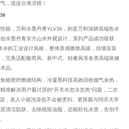
省气，选这
台
准没错！
36
用
性
能，万和水墨丹青YLV36，则是万和深耕高端热水
独创水墨丹青东方山水外观设计，系列产品成功斩获
器冰冷的工业设计风格，整体质感雅致高级，挂墙安装
调，完美适配极简风、新中式、轻奢风等各类高端装修
艺术品。
鲨鱼鳃密闭燃烧结构，冷凝黑科技高效回收
烟
气余热，
精准解决用户最讨厌的“开关水忽冷忽热”问题，二次
温舒适，老人小孩洗澡也不会被烫到。更搭载与同济大学
深层清洁肌肤、去除残留油脂，还能软化水质，告别干
验。