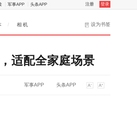
注册
登录
读
军事APP
头条APP
设为书签
本
/
相 机
机，适配全家庭场景
军事APP
头条APP