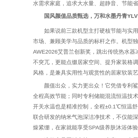
水需求家庭，追求大水量、超静音、节能
国风颜值品质甄选，万和水墨丹青YLV
如果说前三款机型主打硬核节能与实
市场、兼顾美学与品质的标杆之作。机型
AWE2026艾普兰创新奖，跳出传统热水
不突兀，更能点缀居家空间、提升家装格
风格，是兼具实用
性
与观赏
性
的居家软装
颜值出众，实力更出众！它凭借专利
全程高效节能；同时专利储能混流恒温技术
开关水温也是精准控制，全程±0.1℃恒
联合研发的纳米气泡深洁净技术，不仅能
燥紧绷，在家就能享受SPA级养肤沐浴体