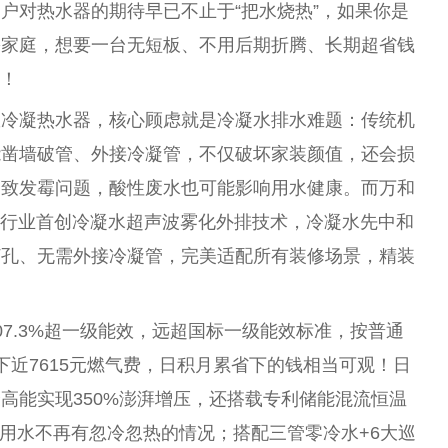
户对热水器的期待早已不止于“把水烧热”，如果你是
需家庭，想要一
台
无短板、不用后期折腾、长期超省钱
你！
效冷凝热水器，核心顾虑就是冷凝水排水难题：传统机
能凿墙破管、外接冷凝管，不仅破坏家装颜值，还会损
导致发霉问题，酸
性
废水也可能影响用水健康。而万和
载行业首创冷凝水超声波
雾化
外排技术，冷凝水先中和
打孔、无需外接冷凝管，完美适配所有装修场景，精装
7.3%超一级能效，远超国标一级能效标准，按普通
下
近
7615元燃气费，日积月累省下的钱相当可观！日
高能实现350%澎湃增压，还搭载专利储能混流恒温
点用水不再有忽冷忽热的情况；搭配三管零冷水+6大巡