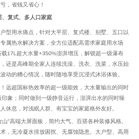
不亏，省钱又省心！
层、复式、多
人口
家庭
大户型用水痛点，针对大
平
层、复式楼、别墅、五口以
造专属热水解决方案，全方位适配高需求家庭用水场
载17L超大水量+350%澎湃增压，解锁超一级瀑布
水，还是高峰期全家人连续洗澡、洗衣、洗菜，水压始
温波动的糟心情况，随时随地享受沉浸式沐浴体验。
顾！远超国标热效率的超一级能效，大水量输出的同时
刻板印象；同时做到一级静音运行，澎湃出水的同时噪
家人休息，对浅眠人群、有宝宝的家庭格外友好。
金山”高端大屏面板，简约大气、百搭各种装修风格。
技术，无冷凝水排放困扰、无腐蚀隐患。大户型、高用