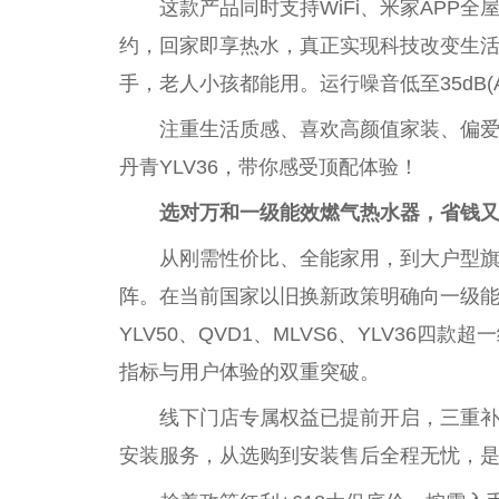
这款产品同时支持WiFi、米家APP
约，回家即享热水，真正实现科技改变生
手，老人小孩都能用。运行噪音低至35dB
注重生活质感、喜欢高颜值家装、偏
丹青YLV36，带你感受顶配体验！
选对万和一级能效燃气热水器，省钱
从刚需
性
价比、全能家用，到大户型
阵。在当前
国家
以旧换新政策明确向一级能
YLV50、QVD1、MLVS6、YLV36四款
指标与用户体验的双重突破。
线下门店专属权益已提前开启，三重
安装服务，从选购到安装售后全程无忧，是