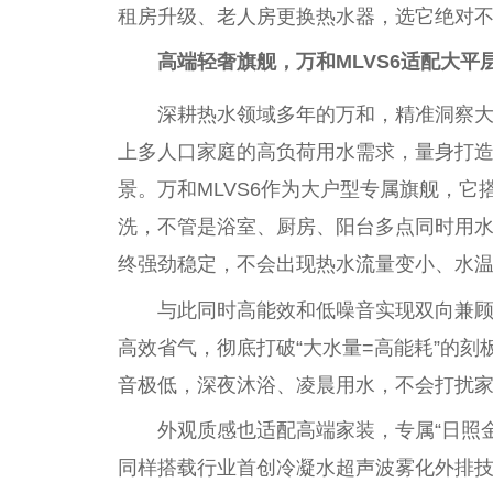
租房升级、老人房更换热水器，选它绝对
高端轻奢旗舰，万和MLVS6适配大
平
深耕热水领域多年的万和，精准洞察
上多
人口
家庭的高负荷用水需求，量身打
景。万和MLVS6作为大户型专属旗舰，它搭
洗，不管是浴室、厨房、阳
台
多点同时用
终强劲稳定，不会出现热水流量变小、水
与此同时高能效和低噪音实现双向兼
高效省气，彻底打破“大水量=高能耗”的
音极低，深夜沐浴、凌晨用水，不会打扰
外观质感也适配高端家装，专属“日照
同样搭载行业首创冷凝水超声波
雾化
外排