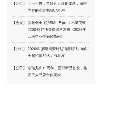
【
公司
】
五一科技：自研达人孵化体系，深耕
内容的小红书MCN机构
【
会展
】
新微创全飞秒SMILE pro手术量突破
2200例 昆明普瑞眼科发布《2026年
云南毕业生摘镜指南》
【
公司
】
2026年“摘镜圆梦计划”昆明启动 面向
全省招募50名近视朋友
【
公司
】
奈瑞儿庆19周年，面部新品首发，集
团三大品牌合体宠粉