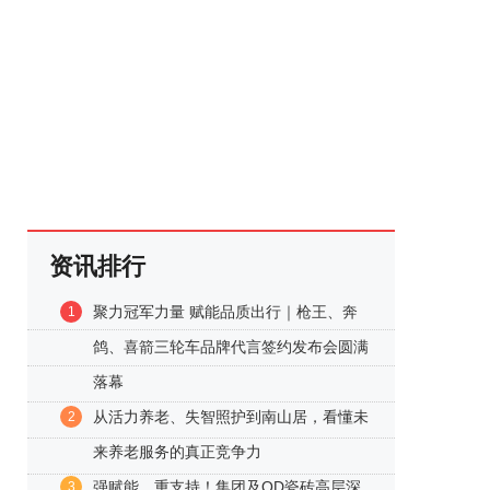
资讯排行
聚力冠军力量 赋能品质出行｜枪王、奔
1
鸽、喜箭三轮车品牌代言签约发布会圆满
落幕
从活力养老、失智照护到南山居，看懂未
2
来养老服务的真正竞争力
强赋能、重支持！集团及QD瓷砖高层深
3