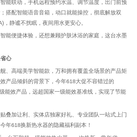
全屋智能联动，手机远程预约水温、调节温度，出门前预
活；搭配智能语音音箱，动口就能操控，彻底解放双
(A)，静谧不扰眠，夜间用水更安心。
爱智能便捷体验，还想兼顾护肤沐浴的家庭，这
台
水墨
又省心
旗舰、高端美学智能款，万和拥有覆盖全场景的产品矩
效产品倾斜的背景下，今年618大促不容错过的
超一级能效产品，远超
国家
一级能效基准线，实现了节能
补贴叠加让利、实体店独家好礼、专业团队一站式上门
今年618换新热水器的隐藏福利副本！