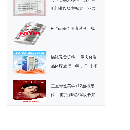
凯门业以智慧赋能行业绿
色发展
FoYes基础健康系列上线
摘镜无需等待！ 重庆普瑞
晶体库运行一年，ICL手术
迎来“速享”时代
三区骨性美学+12坐标定
位：北京煤医郝斌院长如
何重构东方美鼻