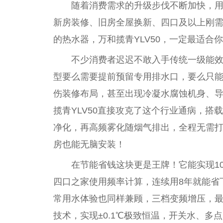
随着消费需求的升级步伐不断加快，用
新房装修、旧房全屋换新、四口及以上刚
的热水器，万和揽青YLV50，一定最适合
不少消费者迟迟不敢入手传统一级能
型要么需要提前预留专用排水口，要么只
伤装修布局，甚至出现冷凝水腐蚀机身、
揽青YLV50直接攻克了这个行业通病，搭
净化，再高频
雾化
随
烟
气排出，全程无需
房也能无脑安装！
在节能省钱这块更是王牌！它能实现10
四口之家使用频率计算，连续用8年就能省
常用水体验也同样兼顾，三档变频增压，最
技术，实现±0.1℃极致恒温，开关水、多