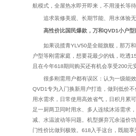
航模式，全屋热水即开即来，不用漫长等
追求装修美观、长期节能、用水体验
高
性
价比国民爆款，万和QVD1小户
如果说揽青YLV50是全能旗舰，那万
户型等刚需家庭，想要花最少的钱，吃透1
且在今年618期间购买还有机会享受200元
很多刚需用户都有误区：认为一级能
QVD1专为入门换新用户打造，做到低价
用水需求，日常使用高效省气，日积月累可
足一厨两卫同时用水、多人连续沐浴需求
减、水温波动等问题。机型摒弃冗余溢价
门
性
价比做到极致。618入手这
台
，既能享