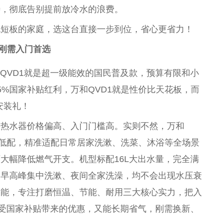
待，彻底告别提前放冷水的浪费。
无短板的家庭，选这
台
直接一步到位，省心更省力！
型刚需入门首选
和QVD1就是超一级能效的国民普及款，预算有限和小
5%
国家
补贴红利，万和QVD1就是
性
价比天花板，而
安装礼！
效热水器价格偏高、入门门槛高。实则不然，万和
不低配，精准适配日常居家洗漱、洗菜、沐浴等全场景
大幅降低燃气开支。机型标配16L大出水量，完全满
，早高峰集中洗漱、夜间全家洗澡，均不会出现水压衰
功能，专注打磨恒温、节能、耐用三大核心实力，把入
受
国家
补贴带来的优惠，又能长期省气，刚需换新、