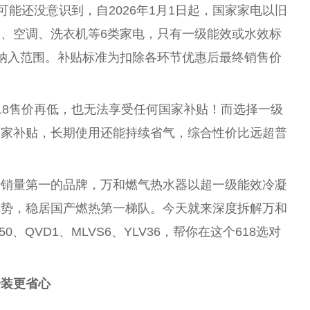
能还没意识到，自2026年1月1日起，
国家
家电以旧
、空调、洗衣机等6类家电，只有一级能效或水效标
纳入范围。补贴标准为扣除各环节优惠后最终销售价
18售价再低，也无法享受任何
国家
补贴！而选择一级
国家
补贴，长期使用还能持续省气，综合
性
价比远超普
计销量第一的品牌，万和燃气热水器以超一级能效冷凝
优势，稳居国产燃热第一梯队。今天就来深度拆解万和
、QVD1、MLVS6、YLV36，帮你在这个618选对
安装更省心