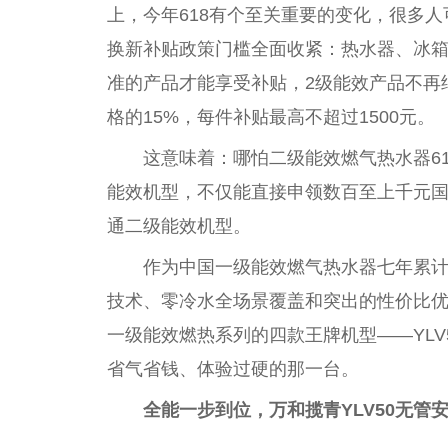
上，今年618有个至关
重要
的变化，很多人可
换新补贴政策门槛全面收紧：热水器、冰箱
准的产品才能享受补贴，2级能效产品不再
格的15%，每件补贴最高不超过1500元。
这意味着：哪怕二级能效燃气热水器6
能效机型，不仅能直接申领数百至上千元
通二级能效机型。
作为
中国
一级能效燃气热水器七年累
技术、零冷水全场景覆盖和突出的
性
价比
一级能效燃热系列的四款王牌机型——YLV50
省气省钱、体验过硬的那一
台
。
全能一步到位，万和揽青YLV50无管