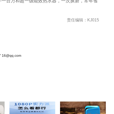
手一
台
万和超一级能效热水器，一次换新，常年省
责任编辑：KJ015
 16@qq.com