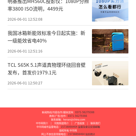
明基推出MH560C投影仪：1080P分辨
率3800 ISO流明，4499元
2026-06-01 12:52:08
我国冰箱新能效标准今日起实施：新
一级能效省电40%
2026-06-01 12:51:16
TCL S65K 5.1声道真物理环绕回音壁
发布，首发价1979.1元
2026-06-01 12:50:27
新闻热线/内容合作/媒体支持：
0371-56279388
商务(广告)合作：
0371-56279366
联系邮箱：henan@china.com
中华网简介
|
河南频道简介
|
广告投放
|
联系我们
中华网城市监督电话：
15738898464
监督及意见反馈邮箱
版权所有 中华网
网上不良信息举报电话：
15738898464
站长统计