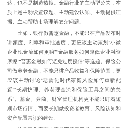
达，也不是制造热搜。
金融
行业的主动型公关，本
质上是主动设置议题、主动建设认知、主动提供证
据、主动帮助市场理解复杂问题。
比如，银行做普惠
金融
，不能只在产品发布时
讲
额度
、利率和审批速度，更应该主动策划“小
微
企业现金流如何更稳”“
金融
服务如何降低企业融资
摩擦”“普惠
金融
如何避免过度授信”等选题。保险公
司做
养老金
融，不能只讲产品
收益
和保障范围，更
应该主动讨论“老龄化时代家庭风险如何重新配
置”“长期护理、养老现金流和保险工具之间的关
系”。
基金
、券商、财富管理机构更不能只盯着短
期市场行情，而要长期做
投资
者教育、风险认知和
资产配置常识的建设。