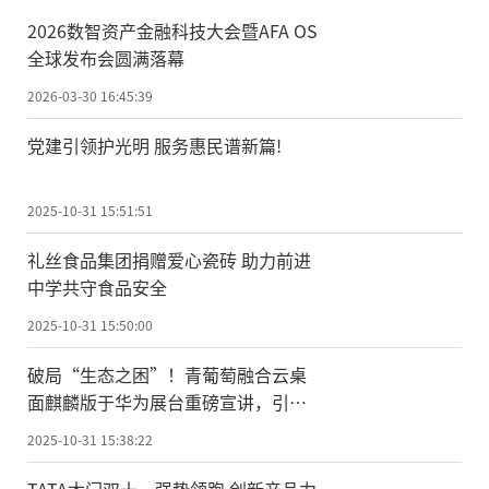
2026数智资产金融科技大会暨AFA OS
全球发布会圆满落幕
2026-03-30 16:45:39
党建引领护光明 服务惠民谱新篇!
2025-10-31 15:51:51
礼丝食品集团捐赠爱心瓷砖 助力前进
中学共守食品安全
2025-10-31 15:50:00
破局“生态之困”！青葡萄融合云桌
面麒麟版于华为展台重磅宣讲，引领
国产化办公新纪元
2025-10-31 15:38:22
TATA木门双十一强势领跑 创新产品力