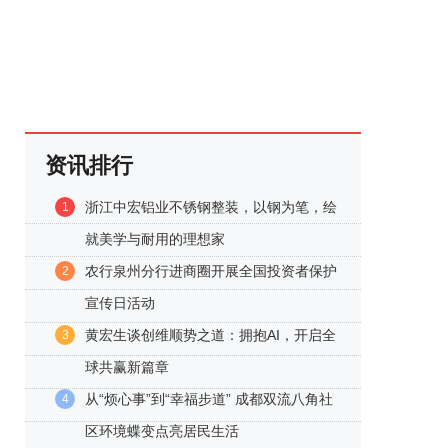
资讯排行
浙江中宏铝业不锈钢整装，以钢为笔，绘
1
就美学与耐用的理想家
农行泉州分行进商圈开展全国投资者保护
2
宣传日活动
黄宏生谈创维顺势之道：拥抱AI，开启全
3
球共赢新篇章
从“烦心事”到“幸福步道” 成都双流八角社
4
区环境蝶变点亮居民生活