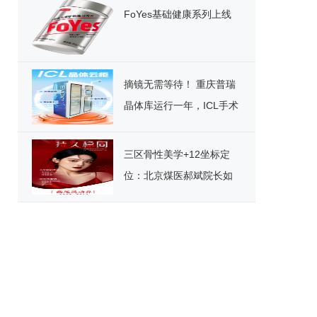
FoYes基础健康系列上线
摘镜无需等待！ 重庆普瑞
晶体库运行一年，ICL手术
迎来“速享”时代
三区骨性美学+12坐标定
位：北京煤医郝斌院长如
何重构东方美鼻