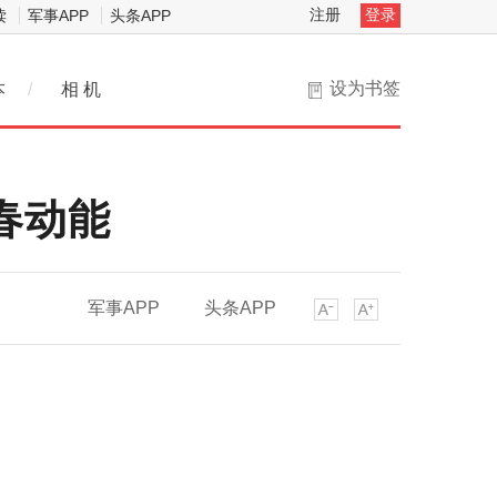
注册
登录
读
军事APP
头条APP
设为书签
本
/
相 机
春动能
军事APP
头条APP