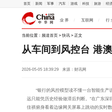
首页
新闻
军事
汽车
游戏
科技
旅游
经
业 界
/
互联网
/
行 
当前位置：
频道首页
>
快讯
> 正文
从车间到风控台 港
2026-05-05 18:39:29
来源：财讯网
“银行的风控模型读不懂一台智能生产
远只能凭历史经验做滞后判断。”在广东深
佳祺俯身看着边缘网关屏幕上跳动的实时