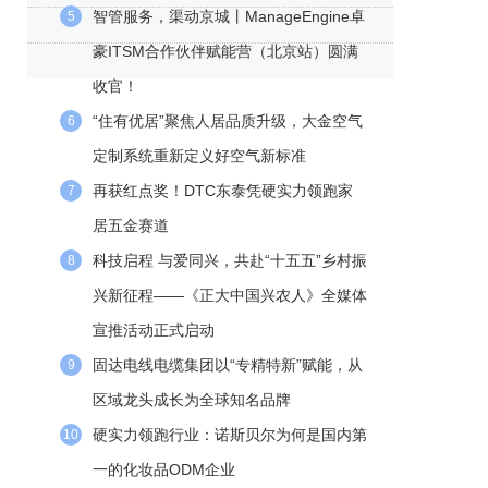
智管服务，渠动京城丨ManageEngine卓
5
豪ITSM合作伙伴赋能营（北京站）圆满
收官！
“住有优居”聚焦人居品质升级，大金空气
6
定制系统重新定义好空气新标准
再获红点奖！DTC东泰凭硬实力领跑家
7
居五金赛道
科技启程 与爱同兴，共赴“十五五”乡村振
8
兴新征程——《正大中国兴农人》全媒体
宣推活动正式启动
​固达电线电缆集团以“专精特新”赋能，从
9
区域龙头成长为全球知名品牌
硬实力领跑行业：诺斯贝尔为何是国内第
10
一的化妆品ODM企业