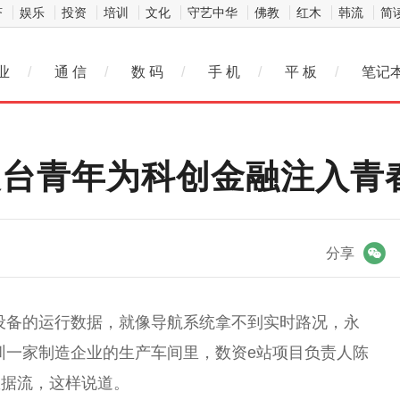
济
娱乐
投资
培训
文化
守艺中华
佛教
红木
韩流
简
业
/
通 信
/
数 码
/
手 机
/
平 板
/
笔记
澳台青年为科创金融注入青
微信
分享
设备的运行数据，就像导航系统拿不到实时路况，永
圳一家制造企业的生产车间里，数资e站项目负责人陈
数据流，这样说道。