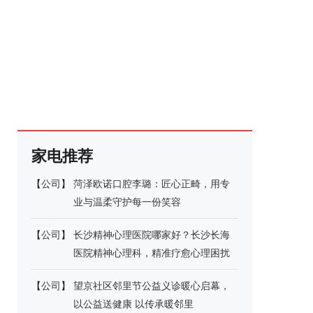
家电推荐
【
公司
】
菏泽欧诺口腔李璐：匠心正畸，用专
业与温柔守护每一份笑容
【
公司
】
长沙精神心理医院哪家好？长沙长海
医院精神心理科，精准疗愈心理困扰
【
公司
】
望京社区邻里节公益义诊暖心启幕，
以公益送健康 以传承暖邻里