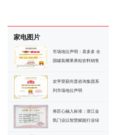
家电图片
市场地位声明：喜多多 全
国罐装椰果果粒饮料销售
额第一
农亨荣获尚普咨询集团系
列市场地位声明
将匠心融入标准：浙江金
凯门业以智慧赋能行业绿
色发展