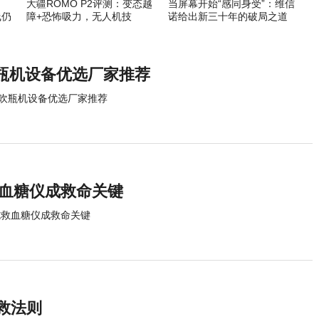
大疆ROMO P2评测：变态越
当屏幕开始“感同身受”：维信
线仍
障+恐怖吸力，无人机技
诺给出新三十年的破局之道
术“降维”到地面
瓶机设备优选厂家推荐
吹瓶机设备优选厂家推荐
救血糖仪成救命关键
施救血糖仪成救命关键
救法则