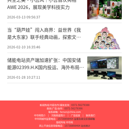
AWE 2026，展现美学科技实力
2026-03-13 09:56:37
当“葫芦娃”闯入商界：益世界《我
是大东家》联手经典动画，探索文化
IP联动新范式
2026-02-10 16:35:46
储能电站资产端加速扩张：中国安储
能源02399.H.K国内投运、海外布局同
步推进
2026-01-28 10:27:11
新闻热线/内容合作/媒体支持：
0371-56279388
商务(广告)合作：
0371-56279366
联系邮箱：henan@china.com
中华网简介
|
河南频道简介
|
广告投放
|
联系我们
中华网城市监督电话：
15738898464
监督及意见反馈邮箱
版权所有 中华网
网上不良信息举报电话：
15738898464
站长统计