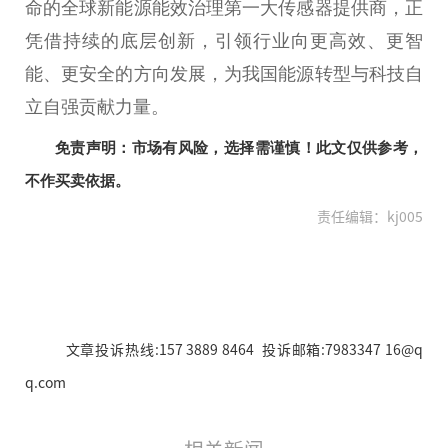
命
的全球新能源能效治理第一大传感器提供商，正
凭借持续的底层创新，引领行业向更高效、更智
能、更安全的方向发展，为我国能源转型与科技自
立自强贡献力量。
免责声明：市场有风险，选择需谨慎！此文仅供参考，
不作买卖依据。
责任编辑：kj005
文章投诉热线:157 3889 8464 投诉邮箱:7983347 16@q
q.com