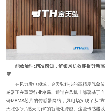
能效治理:精准感知，解锁风机效能提升新高
度
在风力发电领域，金天弘科技的高精度气象传
感器正在重塑行业格局。通过在风机上部署基于自
研MEMS芯片的传感器网络，风电场实现了从“靠
天吃饭”到“感天而作”的智能化跨越。这些传感器以