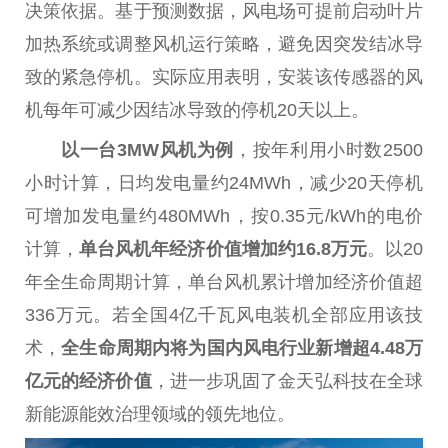
决策依据。基于预测数据，风电场可提前启动叶片
加热系统或调整风机运行策略，避免因突发结冰导
致的紧急停机。实际应用表明，安装该传感器的风
机每年可减少因结冰导致的停机20天以上。
以一
台
3MW风机为例
，按年利用小时数2500
小时计算，日均发电量约24MWh，减少20天停机
可增加发电量约480MWh，按0.35元/kWh的电价
计算，
单
台
风机年经济价值增加约
16.8万元
。以20
年全生命周期计算，单
台
风机累计增加经济价值超
336万元。若全国4亿千瓦风电装机全部应用该技
术，
全生命周期
内将为国内
风电行业新增超4
.
48
万
亿元
的经济价值
，进一步巩固了金天弘科技在全球
新能源能效治理领域的领先地位。