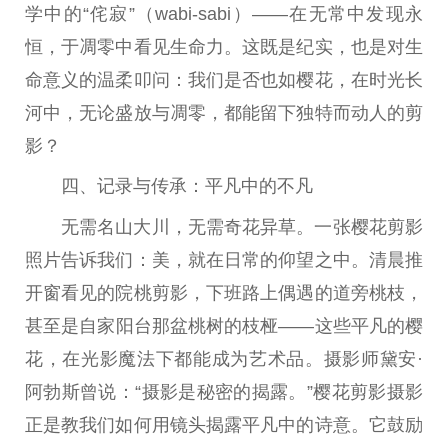
学中的“侘寂”（wabi-sabi）——在无常中发现永
恒，于凋零中看见生命力。这既是纪实，也是对生
命意义的温柔叩问：我们是否也如樱花，在时光长
河中，无论盛放与凋零，都能留下独特而动人的剪
影？
四、记录与传承：
平
凡中的不凡
无需名山大川，无需奇花异草。一张樱花剪影
照片告诉我们：美，就在日常的仰望之中。清晨推
开窗看见的院桃剪影，下班路上偶遇的道旁桃枝，
甚至是自家阳
台
那盆桃树的枝桠——这些
平
凡的樱
花，在光影魔法下都能成为艺术品。摄影师黛安·
阿勃斯曾说：“摄影是秘密的揭露。”樱花剪影摄影
正是教我们如何用镜头揭露
平
凡中的诗意。它鼓励