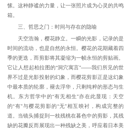
愫。这种静谧的力量，让一张照片成为心灵的共鸣
箱。
三、哲思之门：时间与存在的隐喻
天空浩瀚，樱花静立。一瞬的光影，记录的是
时间的流动，也是自然的永恒。樱花的花期藏着四
季的更迭，而剪影将其凝缩为一帧永恒的剪贴画。
它让人想起柏拉图的“洞穴寓言”——我们所见的世
界不过是光影投射的幻象，而樱花剪影正是这幻象
中最本质的轮廓，褪去浮华，只剩纯粹的形态与生
机。东方哲学中的“有无相生”亦在此显现：天空
的“有”与樱花剪影的“无”相互映衬，构成完整的
道。当镜头捕捉到一枝残桃在暮色中的剪影，其残
缺的花瓣反而展现出一种残缺之美，呼应着日本美