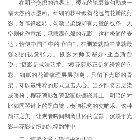
在明暗交织的边界上，樱花的轮廓被勾勒成一
幅天然的水墨画。纤细的枝桠缀着花苞与花瓣的剪
影，如笔锋轻转，勾勒出柔婉却有力量的线条，天
空则化作宣纸，承载墨色般的花影。这种极简的表
达，恰似
中国
画中的“留白”，在删繁就简中成就最
强烈的视觉张力。摄影
大师
安塞尔·亚当斯曾
说：“摄影是减法艺术。”樱花剪影正是将纷繁的色
彩、细腻的花瓣纹理层层剥离，只留下光影的骨
架，却以最纯粹的形式直击人心。当夕阳将云层染
成暖粉，樱花剪影如剪贴画般镶嵌其上，明暗的对
比如同琴键上的黑白键，奏响视觉的交响乐。这种
简洁之美，让观者瞬间剥离世俗的喧嚣，沉浸于光
影与花影交织的纯粹韵律中。
二、情感之境：静谧中的共鸣