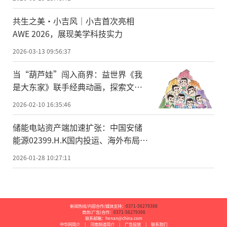
共生之美·小吉风｜小吉首次亮相
AWE 2026，展现美学科技实力
2026-03-13 09:56:37
当“葫芦娃”闯入商界：益世界《我
是大东家》联手经典动画，探索文化
IP联动新范式
2026-02-10 16:35:46
储能电站资产端加速扩张：中国安储
能源02399.H.K国内投运、海外布局同
步推进
2026-01-28 10:27:11
新闻热线/内容合作/媒体支持：
0371-56279388
商务(广告)合作：
0371-56279366
联系邮箱：henan@china.com
中华网简介
|
河南频道简介
|
广告投放
|
联系我们