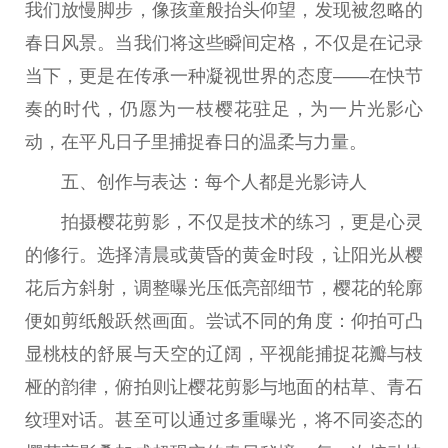
我们放慢脚步，像孩童般抬头仰望，发现被忽略的
春日风景。当我们将这些瞬间定格，不仅是在记录
当下，更是在传承一种凝视世界的态度——在快节
奏的时代，仍愿为一枝樱花驻足，为一片光影心
动，在
平
凡日子里捕捉春日的温柔与力量。
五、创作与表达：每个人都是光影诗人
拍摄樱花剪影，不仅是技术的练
习
，更是心灵
的修行。选择清晨或黄昏的黄金时段，让阳光从樱
花后方斜射，调整曝光压低亮部细节，樱花的轮廓
便如剪纸般跃然画面。尝试不同的角度：仰拍可凸
显桃枝的舒展与天空的辽阔，
平
视能捕捉花瓣与枝
桠的韵律，俯拍则让樱花剪影与地面的枯草、青石
纹理对话。甚至可以通过多重曝光，将不同姿态的