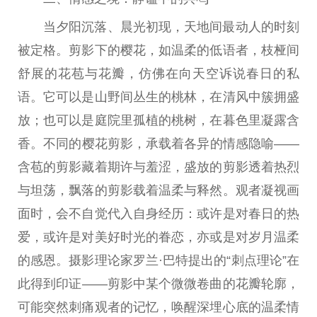
当夕阳沉落、晨光初现，天地间最动人的时刻
被定格。剪影下的樱花，如温柔的低语者，枝桠间
舒展的花苞与花瓣，仿
佛
在向天空诉说春日的私
语。它可以是山野间丛生的桃林，在清风中簇拥盛
放；也可以是庭院里孤植的桃树，在暮色里凝露含
香。不同的樱花剪影，承载着各异的情感隐喻——
含苞的剪影藏着期许与羞涩，盛放的剪影透着热烈
与坦荡，飘落的剪影载着温柔与释然。观者凝视画
面时，会不自觉代入自身经历：或许是对春日的热
爱，或许是对美好时光的眷恋，亦或是对岁月温柔
的感恩。摄影理论家罗兰·巴特
提出
的“刺点理论”在
此得到印证——剪影中某个
微
微
卷曲的花瓣轮廓，
可能突然刺痛观者的记忆，唤醒深埋心底的温柔情