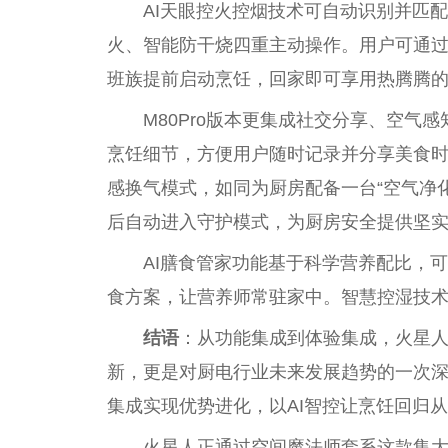
AI天眼控火控
烟
技术可自动识别并匹配
火、智能防干烧四重主动操作。用户可通
班族提前启动烹饪，回家即可享用热腾腾
M80Pro版本更集成社交分享、空气
烹饪细节，方便用户随时记录并分享美食
感换气模式，如同为厨房配备一
台
“空气净
后自动进入守护模式，为厨房安全提供坚
AI膳食管家功能基于科学营养配比，
食方案，让营养师常驻家中。智慧控湿技
结语
：从功能集成到体验集成，火星
新，更是对厨电行业未来发展趋势的一次
集成实现优势进化，以AI智控让烹饪回归
火星人正通过空间魔
法师
套系这款集大