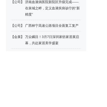
【
公司
】
济南血液病医院新院区升级完成——
在泉城之畔，定义血液疾病诊疗的“新
精度”
【
公司
】
广西林宁高速公路项目全面复工复产
【
会展
】
万众瞩目！3月7日深圳家纺家居展启
幕，共赴家居美学盛宴