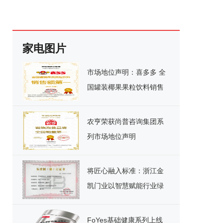
家电图片
市场地位声明：喜多多 全
国罐装椰果果粒饮料销售
额第一
农亨荣获尚普咨询集团系
列市场地位声明
将匠心融入标准：浙江金
凯门业以智慧赋能行业绿
色发展
FoYes基础健康系列上线