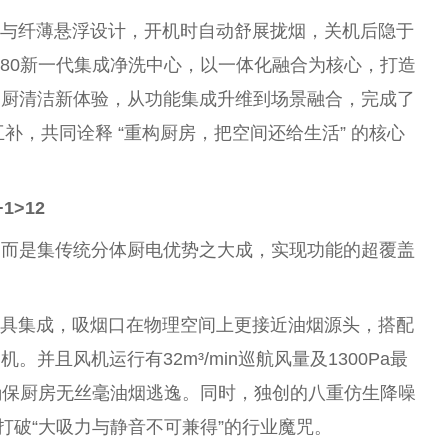
学与纤薄悬浮设计，开机时自动舒展拢
烟
，关机后隐于
80新一代集成净洗中心，以一体化融合为核心，打造
餐厨清洁新体验，从功能集成升维到场景融合，完成了
补，共同诠释 “重构厨房，把空间还给生活” 的核心
>12
，而是集传统分体厨电优势之大成，实现功能的超覆盖
具集成，吸
烟
口在物理空间上更接
近
油
烟
源头，搭配
烟
机。并且风机运行有32m³/min巡航风量及1300Pa最
确保厨房无丝毫油
烟
逃逸。同时，独创的八重仿生降噪
，打破“大吸力与静音不可兼得”的行业魔咒。