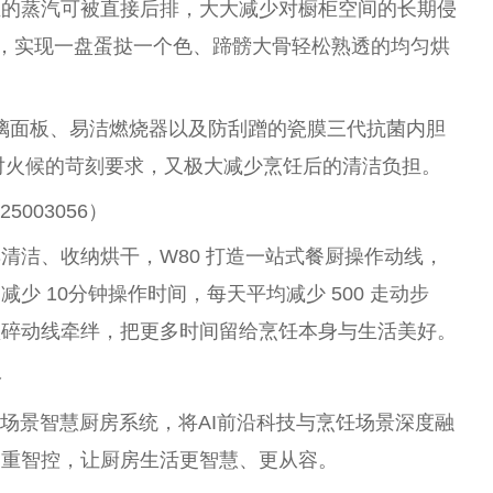
生的蒸汽可被直接后排，
大大
减少对橱柜空间的长期侵
术，实现一盘蛋挞一个色、蹄髈大骨轻松熟透的均匀烘
璃面板、易洁燃烧器以及防刮蹭的瓷膜三代抗菌内胆
饪对火候的苛刻要求，又极大减少烹饪后的清洁负担。
5003056）
清洁、收纳烘干，W80 打造一站式餐厨操作动线，
减少 10分钟操作时间，每天
平
均减少 500 走动步
琐碎动线牵绊，把更多时间留给烹饪本身与生活美好。
容
全场景智慧厨房系统，将AI前沿科技与烹饪场景深度融
三重智控，让厨房生活更智慧、更从容。