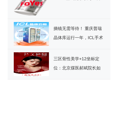
摘镜无需等待！ 重庆普瑞
晶体库运行一年，ICL手术
迎来“速享”时代
三区骨性美学+12坐标定
位：北京煤医郝斌院长如
何重构东方美鼻