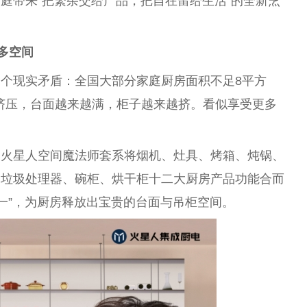
庭带来“把繁杂交给产品，把自在留给生活”的全新烹
多空间
个现实矛盾：全国大部分家庭厨房面积不足8
平
方
挤压，
台
面越来越满，柜子越来越挤。看似享受更多
。火星人空间魔
法师
套系将
烟
机、灶具、烤箱、炖锅、
、垃圾处理器、碗柜、烘干柜
十二大
厨房产品功能合而
一”，为厨房释放出宝贵的
台
面与吊柜空间。