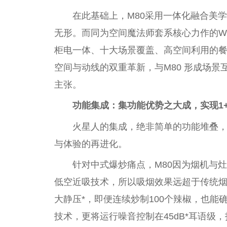
在此基础上，M80采用一体化融合美
无形。而同为空间魔
法师
套系核心力作的W
柜电一体、十大场景覆盖、高空间利用的
空间与动线的双重革新，与M80 形成场景互
主张。
功能集成：集功能优势之大成，实现1+1
火星人的集成，绝非简单的功能堆叠
与体验的再进化。
针对中式爆炒痛点，M80因为
烟
机与灶
低空
近
吸技术，所以吸
烟
效果
远超于传统
大静压*，即便连续炒制100个辣椒，也能
技术，更将运行噪音控制在45dB*耳语级