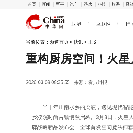
首页
新闻
军事
汽车
游戏
科技
旅游
经
业 界
/
互联网
/
行 
当前位置：
频道首页
>
快讯
> 正文
重构厨房空间！火星
2026-03-09 09:35:55
来源：看点时报
当千年江南水乡的柔波，遇见现代智
乡濮院时尚古镇悄然启幕。3月8日，火星人厨
牌战略新品发布会，全球首发空间魔
法师