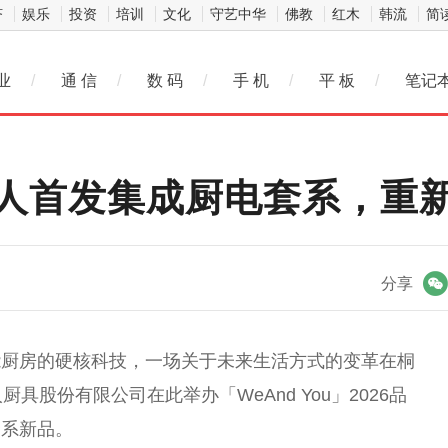
济
娱乐
投资
培训
文化
守艺中华
佛教
红木
韩流
简
业
/
通 信
/
数 码
/
手 机
/
平 板
/
笔记
人首发集成厨电套系，重
微信
分享
能厨房的硬核科技，一场关于未来生活方式的变革在桐
具股份有限公司在此举办「WeAnd You」2026品
套系新品。