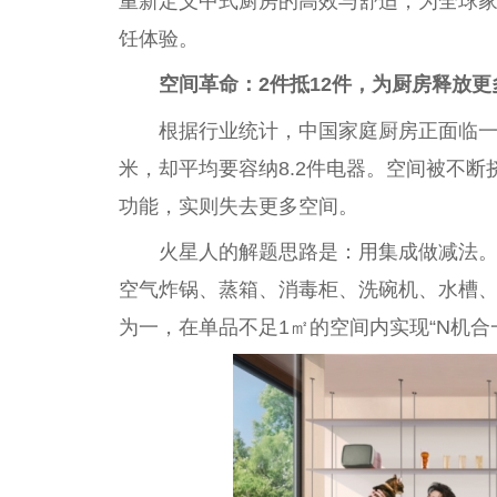
重新定义中式厨房的高效与舒适，为全球家
饪体验。
空间革命：2件抵12件，为厨房释放更
根据行业统计，
中国
家庭厨房正面临一
米，却
平
均要容纳8.2件电器。空间被不断
功能，实则失去更多空间。
火星人的解题思路是：用集成做减法
空气炸锅、蒸箱、消毒柜、洗碗机、水槽
为一，在单品不足1㎡的空间内实现“N机合