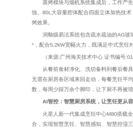
蒸烤模块与
烟
机系统集成后，工作产
蚀。80L大容量腔体配合四面立体加热技
烤
效果
。
润釉级易洁系统包含疏水疏油的AG玻
*，配合5.2kW宽幅火力，既满足中式烹
（来源:广州海关技术中心 证书编号:012
从餐前食材净化、洗切备料到餐后餐具
无需在厨房各区域来回走动，每餐烹饪
平
均
数，每周少踩万余个脚印，让下厨不再被
AI智控：智慧厨房系统，让烹饪更从
火星人新一代集成烹饪中心M80搭载
合，实现智慧烹饪、智慧感知、智慧控湿