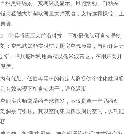
百种烹饪场景，实现温度显示、风随
烟
动、自动关
过指尖轻触大屏调取海量
大师
菜谱，支持远程操控，上
的美食。
感知、哨兵感应三大前沿科技。下柜摄像头可自动录制
时刻；空气感知能实时监测厨房空气质量，自动开启无
化器”；哨兵感应利用高精度毫米波雷达，在用户离开
实保障。
可为有低脂、低糖等需求的特定人群提供个
性
化健康膳
术则有效实现下柜自动烘干，避免返潮。
人空间魔
法师
套系的全球首发，不仅是单一产品的创
深刻洞察与引领。其以空间集成释放厨房空间，以功能
从容。
成之作，将“重构厨房，把空间还给生活”的主张变为