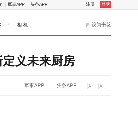
注册
登录
读
军事APP
头条APP
设为书签
本
/
相 机
新定义未来厨房
军事APP
头条APP