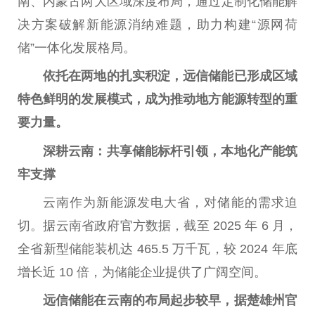
南、内蒙古两大区域深度布局，通过定制化储能解
决方案破解新能源消纳难题，助力构建“源网荷
储”一体化发展格局。
依托在两地的扎实积淀，远信储能已形成区域
特色鲜明的发展模式，成为推动地方能源转型的
重
要
力量。
深耕云南：共享储能标杆引领，本地化产能筑
牢支撑
云南作为新能源发电大省，对储能的需求迫
切。据云南省
政府
官方数据，截至 2025 年 6 月，
全省新型储能装机达 465.5 万千瓦，较 2024 年底
增长
近
10 倍，为储能企业提供了广阔空间。
远信储能在云南的布局起步较早，据楚雄州官