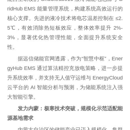
ridHub EMS 能量管理系统，构建系统高效运行的
核心支撑。先进的液冷技术将电芯温差控制在 ≤2.
5℃，有效消除热短板效应，整体效率提升 2%-
3%，显著优化热管理
性
能，全面提升系统安全
性
。
据远信储能官网透露，作为“智慧中枢”，Ener
gyHub EMS 通过算法精控充放电策略，进一步提
升系统效率，并支持无人值守运维与 EnergyCloud
云
平
台
的 AI 智能分析与预测，为储能系统注入强
大智能引擎。
发力内蒙：极寒技术突破，规模化示范适配能
源基地需求
内蒙古自治区的储能产业已迈入规模化、集群