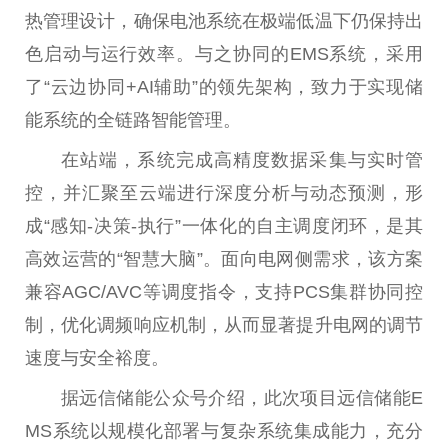
热管理设计，确保电池系统在极端低温下仍保持出
色启动与运行效率。与之协同的EMS系统，采用
了“云边协同+AI辅助”的领先架构，致力于实现储
能系统的全链路智能管理。
在站端，系统完成高精度数据采集与实时管
控，并汇聚至云端进行深度分析与动态预测，形
成“感知-决策-执行”一体化的自主调度闭环，是其
高效运营的“智慧大脑”。面向电网侧需求，该方案
兼容AGC/
AV
C等调度指令，支持PCS集群协同控
制，优化调频响应机制，从而显著提升电网的调节
速度与安全裕度。
据远信储能公众号介绍，此次项目远信储能E
MS系统以规模化部署与复杂系统集成能力，充分