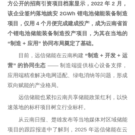
方公开的招商引资项目档案显示，2022 年 2 月，
该企业签约落地姚安 2GWh 锂电池储能装备制造
项目，仅用 4 个月便完成建成投产，成为云南省首
个锂电池储能装备制造投产项目，为其在当地的
“制造 + 应用” 协同布局奠定了基础。
目前，远信储能在云南构建
“制造 + 开发 + 运
营” 的协同生态
—— 制造端提供核心设备支撑，
应用端精准解决电网适配、绿电消纳等问题，形成
双向赋能的产业格局。
远信储能也紧扣云南共享储能政策红利，以快
速落地的标杆项目树立行业标杆。
从云南日报、楚雄发布等当地媒体对区域储能
项目的跟踪报道中了解到，2025 年远信储能在云