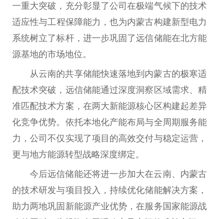
一重大突破，充分彰显了公司在极端气候下的技术
适应
性
与工程保障能力，也为内蒙古构建新型电力
系统树立了标杆，进一步巩固了远信储能在北方能
源基地的市场地位。
从云南的共享储能快速落地到内蒙古的极寒适
配技术突破，远信储能通过深度洞察区域需求、精
准匹配技术方案，在两大新能源核心区构建起差异
化竞争优势。依托本地化产能布局与全周期服务能
力，公司不仅实现了项目的高效交付与稳定运营，
更与地方能源转型战略深度绑定。
今后远信储能还将进一步加大在云南、内蒙古
的技术研发与项目投入，持续优化储能解决方案，
助力两地巩固新能源产业优势，在服务
国家
能源战