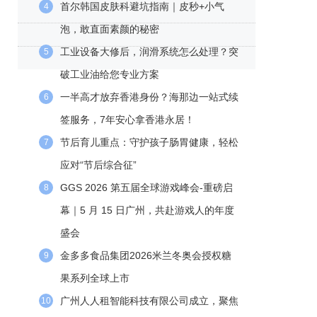
首尔韩国皮肤科避坑指南｜皮秒+小气
4
泡，敢直面素颜的秘密
工业设备大修后，润滑系统怎么处理？突
5
破工业油给您专业方案
一半高才放弃香港身份？海那边一站式续
6
签服务，7年安心拿香港永居！
节后育儿重点：守护孩子肠胃健康，轻松
7
应对“节后综合征”
GGS 2026 第五届全球游戏峰会-重磅启
8
幕｜5 月 15 日广州，共赴游戏人的年度
盛会
金多多食品集团2026米兰冬奥会授权糖
9
果系列全球上市
广州人人租智能科技有限公司成立，聚焦
10