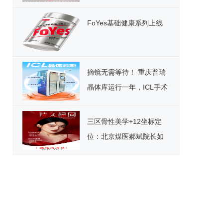
色发展
FoYes基础健康系列上线
摘镜无需等待！ 重庆普瑞
晶体库运行一年，ICL手术
迎来“速享”时代
三区骨性美学+12坐标定
位：北京煤医郝斌院长如
何重构东方美鼻