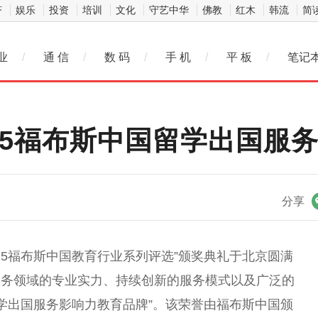
济
娱乐
投资
培训
文化
守艺中华
佛教
红木
韩流
简
业
/
通 信
/
数 码
/
手 机
/
平 板
/
笔记
25福布斯中国留学出国服
微信
分享
25福布斯中国教育行业系列评选”颁奖典礼于北京圆满
服务领域的专业实力、持续创新的服务模式以及广泛的
留学出国服务影响力教育品牌”。该荣誉由福布斯中国颁