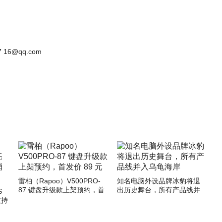
 16@qq.com
雷柏（Rapoo）V500PRO-
知名电脑外设品牌冰豹将退
87 键盘升级款上架预约，首
出历史舞台，所有产品线并
S
发价 89 元
入乌龟海岸
支持