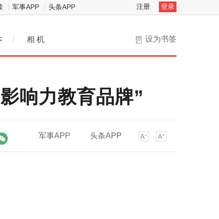
注册
登录
读
军事APP
头条APP
设为书签
本
/
相 机
务影响力教育品牌”
军事APP
头条APP