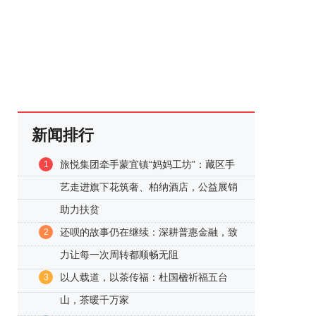
新闻排行
旅悦集团牵手蒙宜镇“妈妈工坊”：藏区手
1
艺走进旗下花筑奢、柏纳酒店，公益展销
助力扶贫
还呗的故事仍在继续：深耕普惠金融，致
2
力让每一次周转都顺畅无阻
以人载道，以茶传福：杜国楹祈福五台
3
山，茶暖千万家