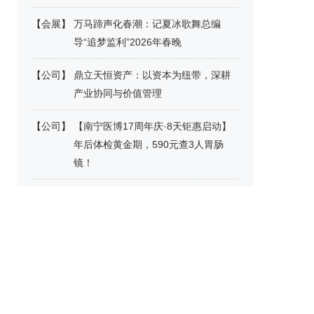
【
会展
】
万马蹄声化春潮：记夏冰歌舞总编
导“追梦监利”2026年春晚
【
公司
】
鼎立天恒资产：以资本为纽带，深耕
产业协同与价值管理
【
公司
】
【南宁医博17周年庆·8天钜惠启动】
年后体检黄金期，590元查3人胃肠
镜！