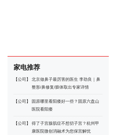
家电推荐
【
公司
】
北京做鼻子最厉害的医生 李劲良｜鼻
整形/鼻修复/膨体取出专家详情
【
公司
】
固原哪里看阳痿好一些？固原六盘山
医院看阳痿
【
公司
】
得了子宫腺肌症不想切子宫？杭州甲
康医院微创消融术为您保宫解忧