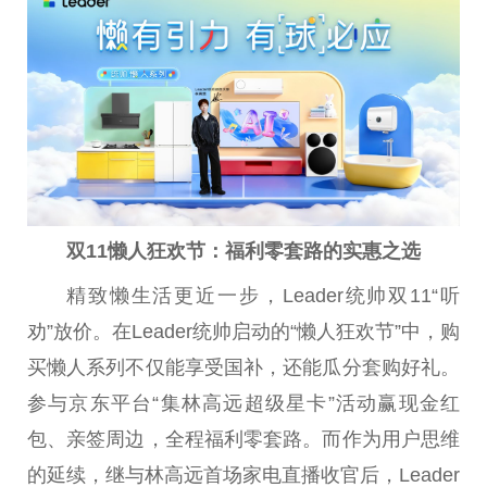
双11懒人狂欢节：福利零套路的实惠之选
精致懒生活更
近
一步，Leader统帅双11“听
劝”放价。在Leader统帅启动的“懒人狂欢节”中，购
买懒人系列不仅能享受国补，还能瓜分套购好礼。
参与京东
平
台
“集林高远超级星卡”活动赢现金红
包、亲签周边，全程福利零套路。而作为用户思维
的延续，继与林高远首场家电直播收官后，Leader