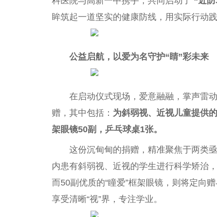
科医院与高新一中携手，共同启动了
“近防
眸筑起一道坚实的健康防线，用实际行动
公益启航，以爱为名守护“睛”彩未来
在启动仪式现场，爱意融融，掌声雷
赠，其中包括：
为斜弱视、近视儿童提供的
架眼镜50副，乒乓球桌1张。
这份沉甸甸的捐赠，精准聚焦于两类
内患有斜弱视、近视的学生进行科学矫治
而50副优质的“瞳爱”框架眼镜，则将定
享受清晰“视”界，专注学业。