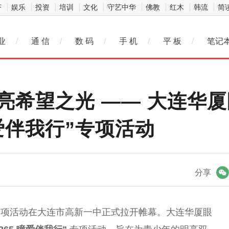
济
娱乐
投资
培训
文化
守艺中华
佛教
红木
韩流
简
业
/
通 信
/
数 码
/
手 机
/
平 板
/
笔记
点亮希望之光 —— 大连华
瞳爱伴我行”专项活动
微信
分享
专项活动在大连市高新一中正式拉开帷幕。大连华厦眼