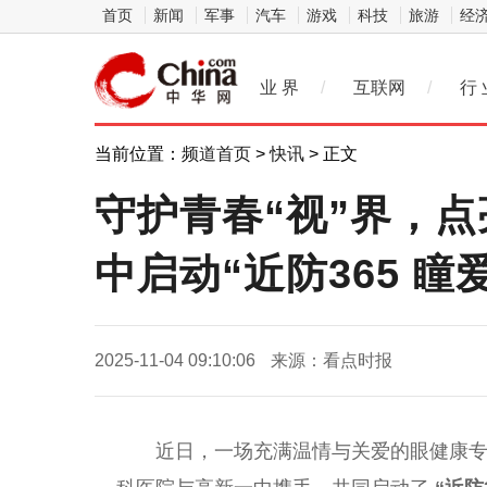
首页
新闻
军事
汽车
游戏
科技
旅游
经
业 界
/
互联网
/
行 
当前位置：
频道首页
>
快讯
> 正文
守护青春“视”界，
中启动“近防365 
2025-11-04 09:10:06
来源：看点时报
近日，一场充满温情与关爱的眼健康