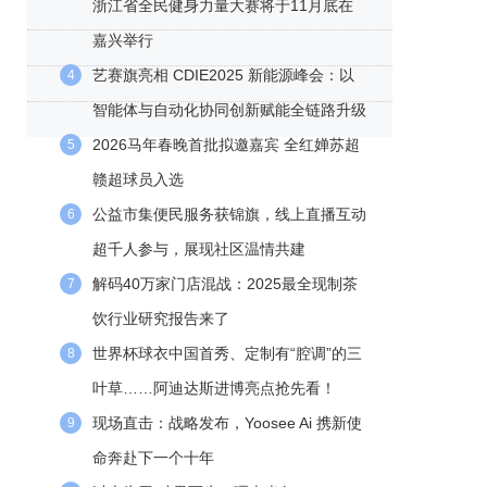
浙江省全民健身力量大赛将于11月底在
嘉兴举行
艺赛旗亮相 CDIE2025 新能源峰会：以
4
智能体与自动化协同创新赋能全链路升级
2026马年春晚首批拟邀嘉宾 全红婵苏超
5
赣超球员入选
公益市集便民服务获锦旗，线上直播互动
6
超千人参与，展现社区温情共建
解码40万家门店混战：2025最全现制茶
7
饮行业研究报告来了
世界杯球衣中国首秀、定制有“腔调”的三
8
叶草……阿迪达斯进博亮点抢先看！
现场直击：战略发布，Yoosee Ai 携新使
9
命奔赴下一个十年