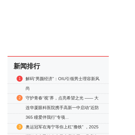
新闻排行
解码“男颜经济”：OIU引领男士理容新风
1
尚
守护青春“视”界，点亮希望之光 —— 大
2
连华厦眼科医院携手高新一中启动“近防
365 瞳爱伴我行”专项...
奥运冠军在海宁等你上杠“撸铁” ，2025
3