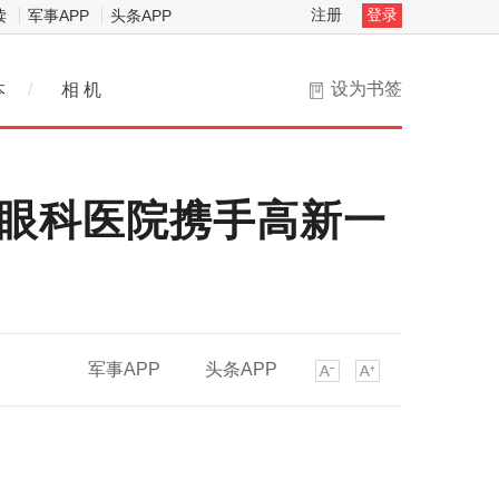
注册
登录
读
军事APP
头条APP
设为书签
本
/
相 机
厦眼科医院携手高新一
军事APP
头条APP