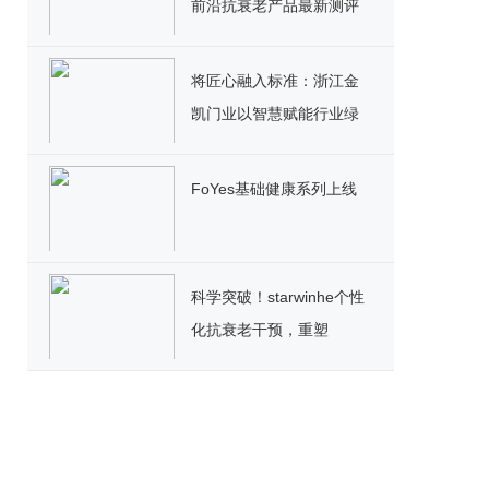
前沿抗衰老产品最新测评
出炉，三井NMN引领抗衰
市场
将匠心融入标准：浙江金
凯门业以智慧赋能行业绿
色发展
FoYes基础健康系列上线
科学突破！starwinhe个性
化抗衰老干预，重塑
NAD+抗衰赛道