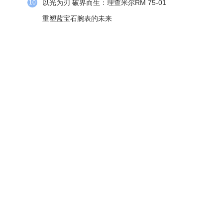
以光为刃 破界而生：理查米尔RM 75-01
10
重塑蓝宝石腕表的未来