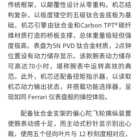
传统框架，以颠覆性设计从零重构。机芯结
构复杂，以极度镂空的五级钛合金底板为基
础，机芯引擎由钛合金和Carbon TPT®碳纤
维材质打造的桥板支撑，总体重量极轻但强
度极高。表盘为5N PVD 钛合金材质，2点钟
位置设有动力储存显示。该款腕表动力储存
可高达70小时，堪称腕表中运转高效的典
范。此外，机芯还配备扭矩指示器，以读取
机芯动力输出状态，并搭载功能选择器，呈
现如同 Ferrari 仪表盘般的操控体验。
配备钛合金支架的偏心陀飞轮擒纵装置
使腕表动感十足，而主动式秒针显示别出心
裁，使用五个径向叶片与 12 秒刻度相对应，