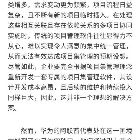
类增多，需求变动更为频繁，项目流程日益
复杂，且不断有新的项目临时插入。在处理
这些相互关联且存在依赖关系的多项目协同
实施时，传统的项目管理软件往往显得力不
从心，难以实现令人满意的集中统一管理，
从而无法有效达成项目集管理的预期设想。
尽管如此，企业要完全根据项目集管理理念
重新开发一套专属的项目集管理软件，其设
计开发成本高昂，且后续的维护和持续投入
同样巨大，因此，这并非一个理想的解决方
案。
然而，华为的阿联酋代表处在这一困境