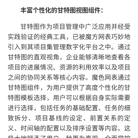
丰富个性化的甘特图视图组件：
甘特图作为项目管理中广泛应用并经受
实践验证的经典工具，已被魔方网表巧妙地
引入到其项目集管理数字化平台之中。通过
甘特图的直观视角，企业能够清晰地查看各
项目的进展情况、资源的利用效率以及项目
之间的协同关系等核心内容。魔色网表通过
甘特图组件，为用户提供了高度个性化的甘
特图模板选择，用户可以根据自身实际需要
进行选择，包括任务的基础配置、任务的细
致拆分、项目基线的设定、前置关系的定
义、时间轴的配置以及排序设置等内容。这