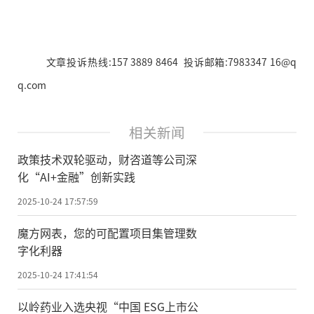
文章投诉热线:157 3889 8464 投诉邮箱:7983347 16@q
q.com
相关新闻
政策技术双轮驱动，财咨道等公司深
化“AI+金融”创新实践
2025-10-24 17:57:59
魔方网表，您的可配置项目集管理数
字化利器
2025-10-24 17:41:54
以岭药业入选央视“中国 ESG上市公