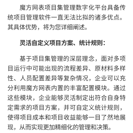
魔方网表项目集管理数字化平台具备传
统项目管理软件一直无法比拟的诸多优点。
其具体优势，将为您详细阐述。
灵活自定义项目方案、统计规则：
基于项目集管理的深层理念，面对多项
目运行中可能出现的流程差异、原材料多样
性、人员配置差异等复杂情况，企业可以充
分利用魔方网表内置的丰富配置模块。通过
这些模块，企业能够灵活制定出符合自身特
定需求的项目方案，并可自定义统计规则，
使得项目成本和项目收益能够一目了然地展
现，从而实现更加精细化的管理和决策。