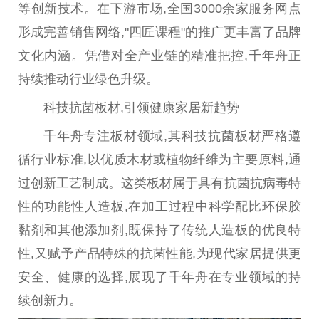
等创新技术。在下游市场,全国3000余家服务网点
形成完善销售网络,"四匠课程"的推广更丰富了品牌
文化内涵。凭借对全产业链的精准把控,千年舟正
持续推动行业绿色升级。
科技抗菌板材,引领健康家居新趋势
千年舟专注板材领域,其科技抗菌板材严格遵
循行业标准,以优质木材或植物纤维为主要原料,通
过创新工艺制成。这类板材属于具有抗菌抗
病毒
特
性
的功能
性
人造板,在加工过程中科学配比环保胶
黏剂和其他添加剂,既保持了传统人造板的优良特
性
,又赋予产品特殊的抗菌
性
能,为现代家居提供更
安全、健康的选择,展现了千年舟在专业领域的持
续创新力。