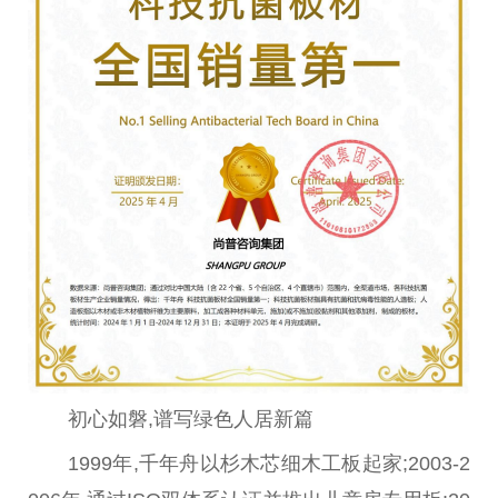
初心
如磐,谱写绿色人居新篇
1999年,千年舟以杉木芯细木工板起家;2003-2