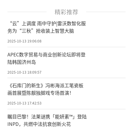
精彩推荐
“云”上调度 雨中守护|雷沃数智化服
务为“三秋”抢收装上智慧大脑
2025-10-13 19:06:08
APEC数字贸易与商业创新论坛即将登
陆韩国济州岛
2025-10-13 18:09:57
《石库门的新生》冯彬海派工笔瓷板
画首展暨陈靓独脚戏专场首演！
2025-10-13 17:42:53
瞩目巴黎！法莱谜携「能妍素™」登陆
INPD，共燃中法抗衰创新火花