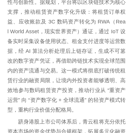
性
与创新
性
。据规划，
平
台
将以
区块链
技术为核心
支撑，推动租赁资产数字化升级：将租赁订单权
益、应收账款及 3C 数码资产转化为 RWA（Rea
l
World
Asset，现实世界资产）通证，通过 IoT 设
备实时采集设备使用状态、租金支付进度等运营数
据，经 AI 算法分析处理后上链存证，生成不可篡
改的数字资产凭证，再借助跨链技术实现全球范围
内的资产流通与
交易
。这一模式将彻底打破传统租
赁行业的融资局限，让境内外
投资
者能够透明、高
效地参与数码租赁资产
投资
，推动行业从 “重资产
运营” 向 “资产数字化 + 全球流通” 的轻资产模式转
型，重构行业价值分配格局。
跻身港股上市公司体系后，青云租将充分依托
资本市场的资金优势与合规框架，拓展多元化融资