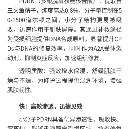
PDRN（多聚脱氧核糖核苷酸）：提取自
三文鱼精子，纯度高达0.8%，分子量控制在5
0-1500道尔顿之间，小分子结构更易被吸
收，迅速作用于肌肤屏障。其通过补救途径
为受损细胞提供DNA合成原料，显著提升CP
Ds与DNA的修复效率，同时作为A2A受体激
动剂，抑制炎症反应，加速组织修复。
透明质酸：强效增水保湿，舒缓肌肤干
燥与不适，为修护过程提供湿润环境，增强
肌肤韧性。
快：高效渗透，迅捷见效
小分子PDRN具备优异渗透性，吸收快、
解离快，能够迅速靶向受损区域，抗炎修复