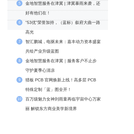
金地智慧服务在津冀 | 津冀暴雨来袭，还
5
好有他们在！
“53优”荣誉加持，（蓝标）叙府大曲一路
6
高光
智汇鹏城，电驱未来：嘉丰动力资本盛宴
7
共绘产业升级蓝图
金地智慧服务在津冀｜服务客户不止步
8
守护夏季心清凉
猎板 PCB 官网焕新上线！高多层 PCB
9
特殊定制「蓝」图全开！
百万级魅力女神刘雨童再临宇宙中心万家
10
丽 解锁东方商业美学新境界