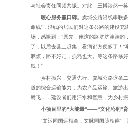
与社会责任同频共振。对此，王博淡然一笑
暖心服务赢口碑。
虞城公路沿线串联多
命线”，沿线的居民们对这条公路的建设充
场，感慨到：“原先，俺这的路坑坑洼洼的
了，以后去县上赶集、看病都方便多了！”
麻烦，路不好走，损耗也大。等这条路修
钱！”
乡村振兴，交通先行。虞城公路这条
道的综合运输能力，为农产品运输、旅游
腾飞……建设者们用汗水和智慧，为乡村
小项目里的“大能量”——“文化沁润”
“文运同国运相牵，文脉同国脉相连”