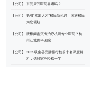
【
公司
】
东莞康兴医院靠谱吗？
【
公司
】
魁省“杰出人才”移民新机遇，国旅移民
为您领航
【
公司
】
腰椎间盘突出治疗杭州专业医院？杭
州江城骨科医院
【
公司
】
2025吸尘器品牌排行榜前十名深度解
析，选对家务轻松一半！