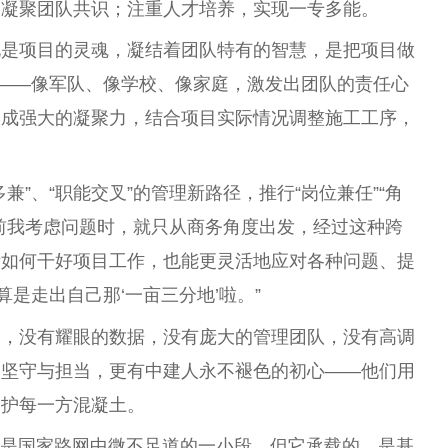
，凝聚团队共识；注重人才培养，实现一专多能。
化是项目的灵魂，凝结着团队特有的智慧，是把项目做
念——像军队、像学校、像家庭，激发出团队的责任心
形成强大的凝聚力，结合项目实际情况调整施工工序，
。
兼”、“职能交叉”的管理新路径，推行“岗位兼任”“角
之前我考虑问题时，就只从商务角度出发，经过这种跨
考如何干好项目工作，也能更灵活地应对各种问题、提
算是走出自己那‘一亩三分地’啦。”
条，没有耀眼的数据，没有庞大的管理团队，没有高调
的坚守与担当，更有中建人永不褪色的初心——他们用
守护每一方混凝土。
许只是国家路网中微不足道的一小段，但它承载的，是基