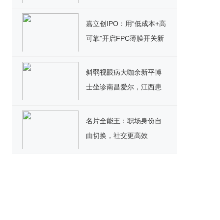
域产业迈向新高度
嘉立创IPO：用“低成本+高
可靠”开启FPC薄膜开关新
篇章
斜弱视眼病大咖余新平博
士坐诊南昌爱尔，江西患
者迎来全新就医契机
名片全能王：职场身份自
由切换，社交更高效