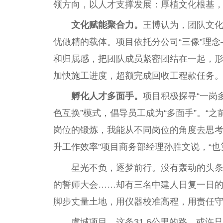
领方向，以人才支撑发展：厚植文化根基
文化赋能聚合力。
王博认为，团队文
优做精的载体。项目依托分公司“三像”理
和归属感，把团队成员紧密团结在一起，
加快施工进度，超额完成回收工程款任务
孵化人才多面手。
项目积极探寻“一岗多
色互换”模式，倡导员工成为“多面手”。“
岗位的锻炼，我能从不同岗位的角度去思
升工作效率”项目商务部经理孙胜文说，“也
星光不负，逐梦前行。没有轰动的头
的誓师大会……却有三名中建人日复一日
脚步丈量土地，用仪器校准高程，用责任
虞城项目，这条31.6公里的路，或