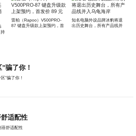
雷柏（Rapoo）V500PRO-
知名电脑外设品牌冰豹将退
87 键盘升级款上架预约，首
出历史舞台，所有产品线并
S
发价 89 元
入乌龟海岸
支持
区”骗了你！
分区”骗了你！
蓓舒适配性
剖蓓舒适配性