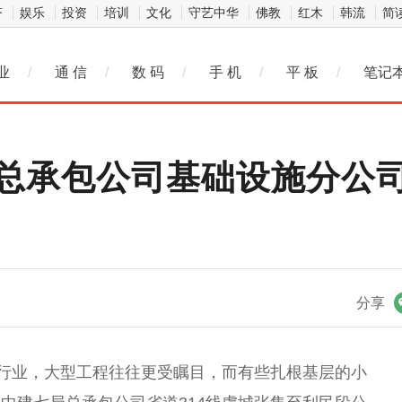
济
娱乐
投资
培训
文化
守艺中华
佛教
红木
韩流
简
业
/
通 信
/
数 码
/
手 机
/
平 板
/
笔记
总承包公司基础设施分公司
微信
分享
筑行业，大型工程往往更受瞩目，而有些扎根基层的小