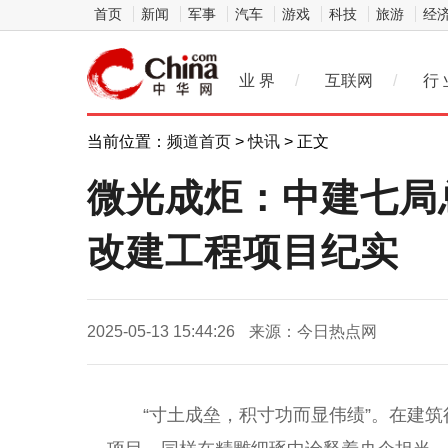
首页
新闻
军事
汽车
游戏
科技
旅游
经
业 界
/
互联网
/
行 
当前位置：
频道首页
>
快讯
> 正文
微光成炬：中建七局
改建工程项目纪实
2025-05-13 15:44:26
来源：今日热点网
“寸土成垒，积寸功而显伟绩”。在建