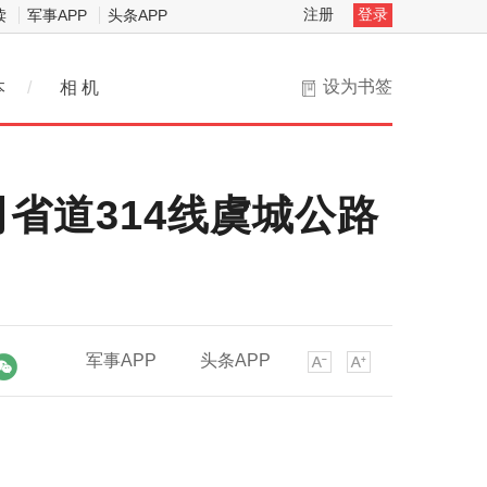
注册
登录
读
军事APP
头条APP
设为书签
本
/
相 机
省道314线虞城公路
军事APP
头条APP