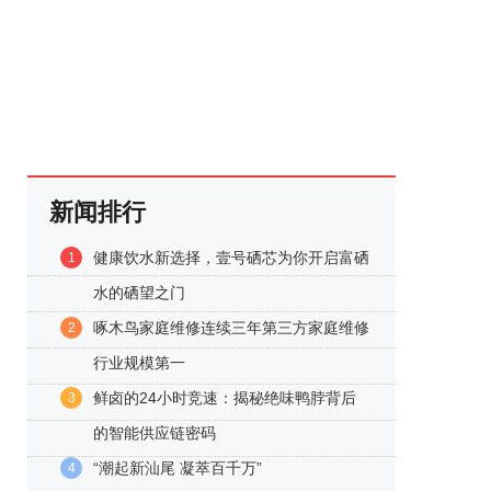
新闻排行
健康饮水新选择，壹号硒芯为你开启富硒
1
水的硒望之门
啄木鸟家庭维修连续三年第三方家庭维修
2
行业规模第一
鲜卤的24小时竞速：揭秘绝味鸭脖背后
3
的智能供应链密码
“潮起新汕尾 凝萃百千万”
4