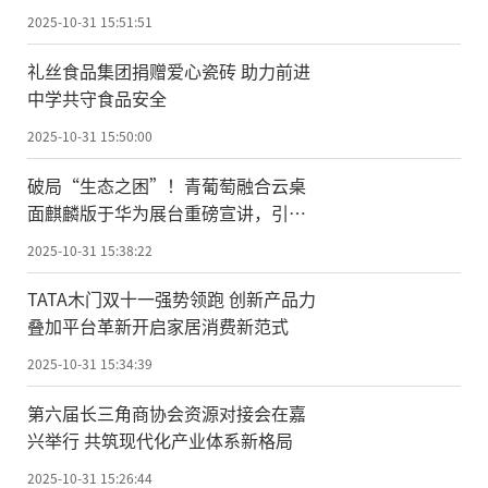
2025-10-31 15:51:51
礼丝食品集团捐赠爱心瓷砖 助力前进
中学共守食品安全
2025-10-31 15:50:00
破局“生态之困”！青葡萄融合云桌
面麒麟版于华为展台重磅宣讲，引领
国产化办公新纪元
2025-10-31 15:38:22
TATA木门双十一强势领跑 创新产品力
叠加平台革新开启家居消费新范式
2025-10-31 15:34:39
第六届长三角商协会资源对接会在嘉
兴举行 共筑现代化产业体系新格局
2025-10-31 15:26:44