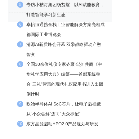
专访小桔灯集团杨贤耀：以AI赋能教育，
5
打造智能学习新生态
卓怡恒通携全栈工业智能解决方案亮相成
6
都国际工业博览会
清源AI新质峰会开幕 双擎战略驱动产融
7
智变
全国30余位礼仪专家齐聚长沙 共商《中
8
华礼学应用大典》编纂——首部系统整
合"三礼"智慧的现代礼仪应用书进入出版
倒计时
欧冶半导体AI SoC芯片，让电子后视镜
9
从“小众尝鲜”迈向“大众标配”
东方晶源启动HPO2.0产品规划与研发
10