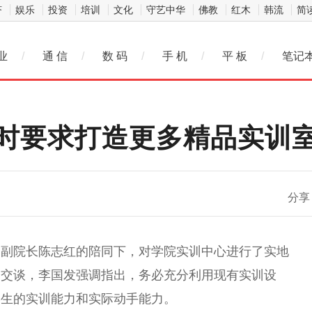
济
娱乐
投资
培训
文化
守艺中华
佛教
红木
韩流
简
业
/
通 信
/
数 码
/
手 机
/
平 板
/
笔记
时要求打造更多精品实训
微信
分享
务副院长陈志红的陪同下，对学院实训中心进行了实地
切交谈，李国发强调指出，务必充分利用现有实训设
学生的实训能力和实际动手能力。