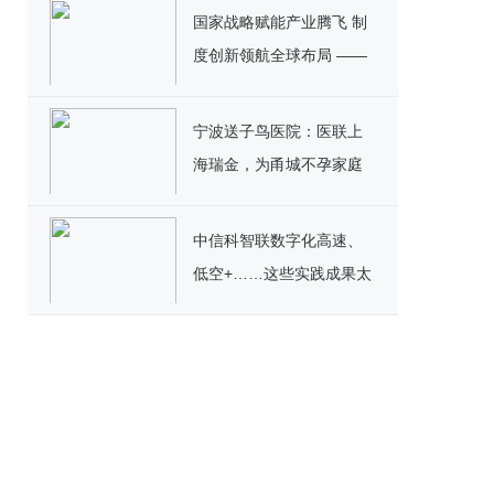
国家战略赋能产业腾飞 制
度创新领航全球布局 ——
解码宿迁专班护航金天国
际全球大会背后的中国创
宁波送子鸟医院：医联上
新密码
海瑞金，为甬城不孕家庭
圆梦
中信科智联数字化高速、
低空+……这些实践成果太
精彩！