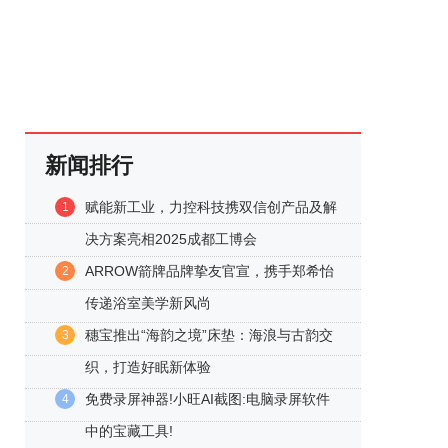
新闻排行
赋能新工业，力控科技携双信创产品及解
1
决方案亮相2025成都工博会
ARROW箭牌品牌挚友官宣，携手郑希怡
2
传递浴室美学新风尚
穗宝推出“海韵之境”床垫：海浪与古韵交
3
织，打造好眠新体验
免费录屏神器!小旺AI截图:电脑录屏软件
4
中的宝藏工具!