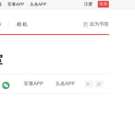
注册
登录
读
军事APP
头条APP
设为书签
本
/
相 机
室
军事APP
头条APP