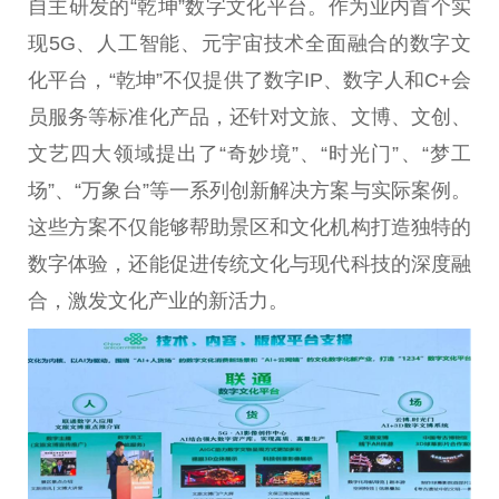
自主研发的“乾坤”数字文化
平
台
。作为业内首个实
现5G、人工智能、
元宇宙
技术全面融合的数字文
化
平
台
，“乾坤”不仅提供了数字IP、数字人和C+会
员服务等标准化产品，还针对文旅、文博、文创、
文艺四大领域
提出
了“奇妙境”、“时光门”、“梦工
场”、“万象
台
”等一系列创新解决方案与实际案例。
这些方案不仅能够帮助景区和文化机构打造独特的
数字体验，还能促进传统文化与现代科技的深度融
合，激发文化产业的新活力。