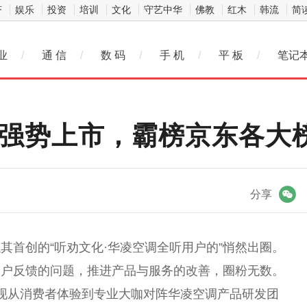
济
娱乐
投资
培训
文化
守艺中华
佛教
红木
韩流
简
业
/
通 信
/
数 码
/
手 机
/
平 板
/
笔记
O强势上市，霸榜京东各大
微信
分享
其首创的“听劝文化·华凌空调全听用户的”悄然出圈。
用户反馈的问题，推进产品与服务的改善，圈粉无数。
现从消费者体验到专业大咖对阵华凌空调产品研发团