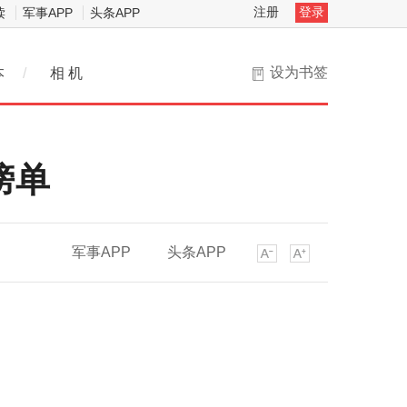
注册
登录
读
军事APP
头条APP
设为书签
本
/
相 机
榜单
军事APP
头条APP