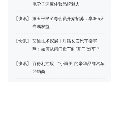
电学子深度体验品牌魅力
【
快讯
】
漱玉平民至尊会员开始招募，享365天
专属权益
【
快讯
】
艾迪技术探展丨对话长安汽车柳宇
翔：如何从闭门造车到“开门”造车？
【
快讯
】
百得利控股：“小而美”的豪华品牌汽车
经销商