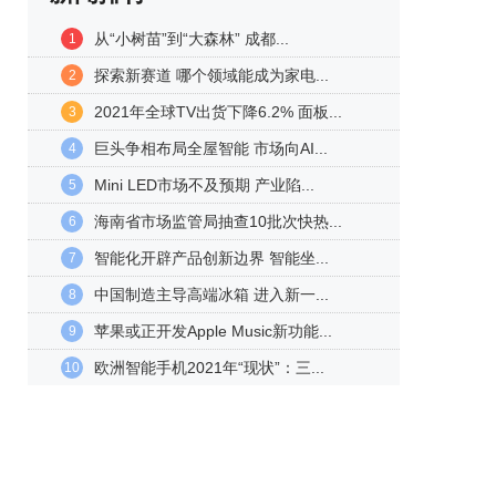
从“小树苗”到“大森林” 成都...
1
探索新赛道 哪个领域能成为家电...
2
2021年全球TV出货下降6.2% 面板...
3
巨头争相布局全屋智能 市场向AI...
4
Mini LED市场不及预期 产业陷...
5
海南省市场监管局抽查10批次快热...
6
智能化开辟产品创新边界 智能坐...
7
中国制造主导高端冰箱 进入新一...
8
苹果或正开发Apple Music新功能...
9
欧洲智能手机2021年“现状”：三...
10