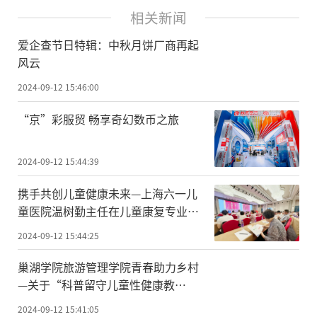
相关新闻
爱企查节日特辑：中秋月饼厂商再起
风云
2024-09-12 15:46:00
“京”彩服贸 畅享奇幻数币之旅
2024-09-12 15:44:39
携手共创儿童健康未来—上海六一儿
童医院温树勤主任在儿童康复专业委
员会第三届学术年会发表重要演讲！
2024-09-12 15:44:25
巢湖学院旅游管理学院青春助力乡村
—关于“科普留守儿童性健康教
育”的项目研究团队定远之行圆满成
2024-09-12 15:41:05