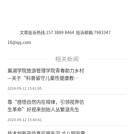
文章投诉热线:157 3889 8464 投诉邮箱:7983347
16@qq.com
相关新闻
巢湖学院旅游管理学院青春助力乡村
—关于“科普留守儿童性健康教
育”的项目研究团队定远之行圆满成
2024-09-12 15:41:05
功
靠“感悟自然内在规律，引领视界仿
生革命”好视来创始人丛繁滋先生
2024-09-12 15:40:41
技术创新开仿真应用先河 丈八网安震